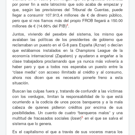
por poner fin a este latrocinio que solo acaba de empezar y
que, según las previsiones del Tribunal de Cuentas, puede
llegar a consumir 107.913,4 millones de € de dinero público,
pero que si nos fiamos más del propio FROB llegará a 150.00
4
millones de € (14.66% del PIB)
.
Juntos, viviendo del pesebre del sistema, los mismo que
avalaban las políticas de los presidentes de gobierno que
reclamaban un puesto en el G-8 para España (Aznar) o decían
que estábamos instalados en la Champions League de la
economía internacional (Zapatero) y ayudaron a engañar a la
clase trabajadora proclamando que ya nunca más volvería a
haber paro y que a todos nos esperaba un puesto entre la
“clase media” con acceso ilimitado al crédito y al consumo,
ahora nos dicen que es necesario ponerle freno a esta
situación.
Buscan las culpas fuera y, tratando de confundir a las víctimas
con los verdugos, limitan la responsabilidad de lo que está
ocurriendo a la codicia de unos pocos banqueros y a la mala
cabeza de quienes pidieron créditos por encima de sus
posibilidades. Un cuento de cuatro “banqueros malos” y una
5
multitud de fracasados sociales (
loser
)
en el que se salva el
sistema que lo genera.
Es el capitalismo el que a través de sus voceros marca los