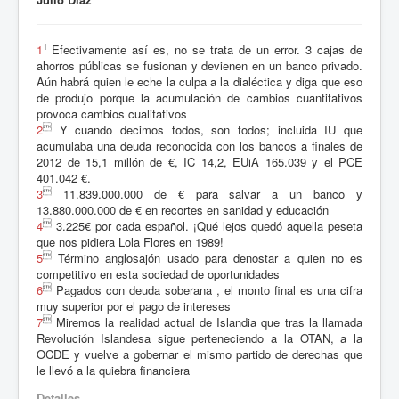
1
1
Efectivamente así es, no se trata de un error. 3 cajas de
ahorros públicas se fusionan y devienen en un banco privado.
Aún habrá quien le eche la culpa a la dialéctica y diga que eso
de produjo porque la acumulación de cambios cuantitativos
provoca cambios cualitativos

2
Y cuando decimos todos, son todos; incluida IU que
acumulaba una deuda reconocida con los bancos a finales de
2012 de 15,1 millón de €, IC 14,2, EUiA 165.039 y el PCE
401.042 €.

3
11.839.000.000 de € para salvar a un banco y
13.880.000.000 de € en recortes en sanidad y educación

4
3.225€ por cada español. ¡Qué lejos quedó aquella peseta
que nos pidiera Lola Flores en 1989!

5
Término anglosajón usado para denostar a quien no es
competitivo en esta sociedad de oportunidades

6
Pagados con deuda soberana , el monto final es una cifra
muy superior por el pago de intereses

7
Miremos la realidad actual de Islandia que tras la llamada
Revolución Islandesa sigue perteneciendo a la OTAN, a la
OCDE y vuelve a gobernar el mismo partido de derechas que
le llevó a la quiebra financiera
Detalles