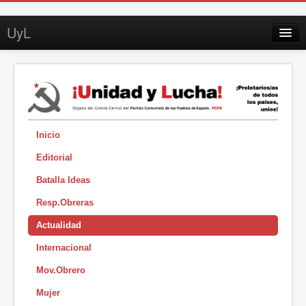
UyL
Contacto
Suscripción
Sobre UyL
Edición impresa
Inicio
Editorial
Buscar
Batalla Ideas
Sesión
Resp.Obreras
|
Actualidad
Internacional
Mov.Obrero
Mujer