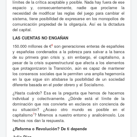
límites de la crítica aceptable y posible. Nada hay fuera de ese
espacio y, consecuentemente, nadie que proclame la
necesidad de modificar las reglas del juego para cambiar el
sistema, tiene posibilidad de expresarse en los monopolios de
comunicación propiedad de la oligarquía. Así es la dictadura
del capital.
LAS CUENTAS NO ENGAÑAN
6
150.000 millones de €
son generaciones enteras de españoles
y españolas condenados a la pobreza para salvar a la banca
de su primera gran crisis y, sin embargo, el capitalismo, a
pesar de la crisis superestructural que afecta a los elementos
que protagonizaron la Transición, aún es capaz de mantener
los consensos sociales que le permiten una amplia hegemonía
en la que sigue sin atisbarse la posibilidad de un sociedad
diferente basada en el poder obrero y el Socialismo.
¿Hasta cuándo? Esa es la pregunta que hemos de hacernos
individual y colectivamente. ¿Dónde está el límite de la
dominación que nos convierte en esclavos sin conciencia de
su situación? ¿Acaso otro mundo es posible en el
7
capitalismo
? Miremos a nuestro entorno y analicémoslo. Los
hechos nos dan la respuesta.
¿Reforma o Revolución? De ti depende
Julio Díaz