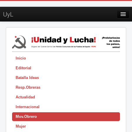
UyL
Contacto
Suscripción
Sobre UyL
Edición impresa
Inicio
Editorial
Buscar
Batalla Ideas
Sesión
Resp.Obreras
|
Actualidad
Internacional
Mov.Obrero
Mujer