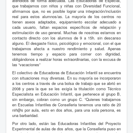
atendidos de forma adecuada. Las Educadoras de Especial,
que trabajamos con niños y niñas con Diversidad Funcional,
afirmamos que, no es posible lograr una integración/inclusión
real para estos alumnos/as. La mayoría de los centros no
tienen aseos adaptados, equipamiento escolar adecuado a
cada usuario, faltan espacios específicos de relajación y
estimulación de uso general. Muchas de nosotras estamos en
contacto directo con los alumnxs de 9 a 15h. sin descanso
alguno. El desgaste físico, psicológico y emocional, con el que
trabajamos afecta a nuestro rendimiento y salud. Apenas
tenemos tiempo y espacio para comer con dignidad,
obligándonos a realizar horas extraordinarias, con la excusa de
las “vacaciones”
El colectivo de Educadoras de Educación Infantil se encuentra
con situaciones muy diversas. En su mayoría se incorporaron
a los centros a través de una bolsa de trabajo que se abrió en
2008 y para la que se les exigía la titulación como Técnico
Especialista en Educación Infantil, que pertenece al grupo B,
sin embargo, cobran como un grupo C. “Quienes trabajamos
en Escuelas Infantiles de Conselleria tenemos una ratio de 20
niñ@s por aula, esto en dos años, para una sola persona, es
una barbaridad.
Por otro lado, están las Educadoras Infantiles del Proyecto
Experimental de aulas de dos años, que la Conselleria puso en