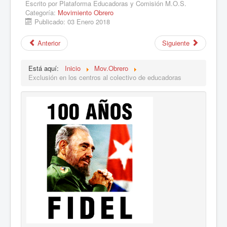
Escrito por
Plataforma Educadoras y Comisión M.O.S.
Categoría:
Movimiento Obrero
Publicado: 03 Enero 2018
Anterior
Siguiente
Está aquí:
Inicio
Mov.Obrero
Exclusión en los centros al colectivo de educadoras