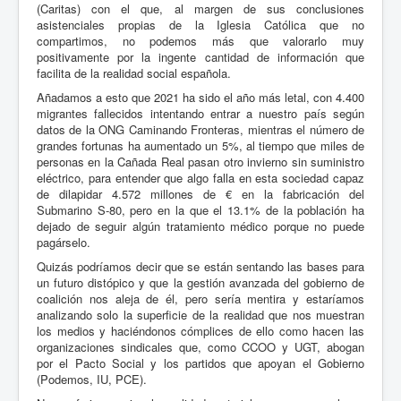
(Caritas) con el que, al margen de sus conclusiones
asistenciales propias de la Iglesia Católica que no
compartimos, no podemos más que valorarlo muy
positivamente por la ingente cantidad de información que
facilita de la realidad social española.
Añadamos a esto que 2021 ha sido el año más letal, con 4.400
migrantes fallecidos intentando entrar a nuestro país según
datos de la ONG Caminando Fronteras, mientras el número de
grandes fortunas ha aumentado un 5%, al tiempo que miles de
personas en la Cañada Real pasan otro invierno sin suministro
eléctrico, para entender que algo falla en esta sociedad capaz
de dilapidar 4.572 millones de € en la fabricación del
Submarino S-80, pero en la que el 13.1% de la población ha
dejado de seguir algún tratamiento médico porque no puede
pagárselo.
Quizás podríamos decir que se están sentando las bases para
un futuro distópico y que la gestión avanzada del gobierno de
coalición nos aleja de él, pero sería mentira y estaríamos
analizando solo la superficie de la realidad que nos muestran
los medios y haciéndonos cómplices de ello como hacen las
organizaciones sindicales que, como CCOO y UGT, abogan
por el Pacto Social y los partidos que apoyan el Gobierno
(Podemos, IU, PCE).