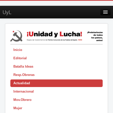
UyL
Contacto
Suscripción
Sobre UyL
Edición impresa
Inicio
Editorial
Buscar
Batalla Ideas
Sesión
Resp.Obreras
|
Actualidad
Internacional
Mov.Obrero
Mujer