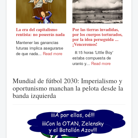
Por las tierras invadidas,
La era del capitalismo
Solo 
por los cuerpos torturados,
rentista: no poseerás nada
pueb
por la idea perseguida ...
Mantener las ganancias
Arde
¡Venceremos!
futuras implica asegurarse
aban
8:15 horas 'Little Boy'
de que nada...
Read more
nos 
estaba compuesta de
uranio y...
Read more
Mundial de fútbol 2030: Imperialismo y
oportunismo manchan la pelota desde la
banda izquierda