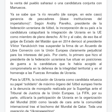
la venta del pueblo saharaui o una candidatura conjunta con
Marruecos.
Ya se sabe que “a río revuelto (de sangre, en este caso)
ganancia de pescadores (léase instituciones del
imperialismo)”: Según Andriy Pavelko, presidente de la
federación ucraniana de fútbol, la incorporación de su país a la
candidatura catapultará la integración de Ucrania en la UE
como miembro de pleno derecho. Al fin y al cabo, de eso iba el
golpe de Estado del Maidán que en 2014 derrocó al presidente
Víktor Yanukóvich tras suspender la firma de un Acuerdo de
Libre Comercio con la Unión Europea claramente perjudicial
para los intereses del país. Por cierto, lo primero que hizo el
presidente de la federación ucraniana fue situar en posiciones
de guerra a la candidatura que le había acogido al
comprometerla en la defensa de la integridad territorial y en el
homenaje a las Fuerzas Armadas de Ucrania.
Para la UEFA, la inclusión de Ucrania como candidata refuerza
su papel “solidario” de máximo órgano del fútbol europeo frente
a la denuncia de monopolio realizada por la Superliga ante el
Tribunal de Justicia de la Unión Europea. La FIFA, por su
parte, utilizaría la participación de Ucrania en la organización
del Mundial 2030 como lavado de cara ante la comunidad
internacional tras el bochorno del Mundial de Qatar. Toda una
operación de “Ukrainewashing”.