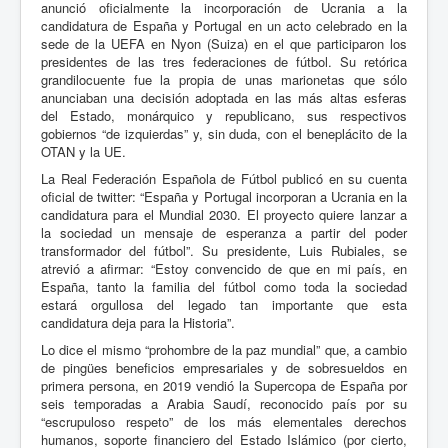
anunció oficialmente la incorporación de Ucrania a la
candidatura de España y Portugal en un acto celebrado en la
sede de la UEFA en Nyon (Suiza) en el que participaron los
presidentes de las tres federaciones de fútbol. Su retórica
grandilocuente fue la propia de unas marionetas que sólo
anunciaban una decisión adoptada en las más altas esferas
del Estado, monárquico y republicano, sus respectivos
gobiernos “de izquierdas” y, sin duda, con el beneplácito de la
OTAN y la UE.
La Real Federación Española de Fútbol publicó en su cuenta
oficial de twitter: “España y Portugal incorporan a Ucrania en la
candidatura para el Mundial 2030. El proyecto quiere lanzar a
la sociedad un mensaje de esperanza a partir del poder
transformador del fútbol”. Su presidente, Luis Rubiales, se
atrevió a afirmar: “Estoy convencido de que en mi país, en
España, tanto la familia del fútbol como toda la sociedad
estará orgullosa del legado tan importante que esta
candidatura deja para la Historia”.
Lo dice el mismo “prohombre de la paz mundial” que, a cambio
de pingües beneficios empresariales y de sobresueldos en
primera persona, en 2019 vendió la Supercopa de España por
seis temporadas a Arabia Saudí, reconocido país por su
“escrupuloso respeto” de los más elementales derechos
humanos, soporte financiero del Estado Islámico (por cierto,