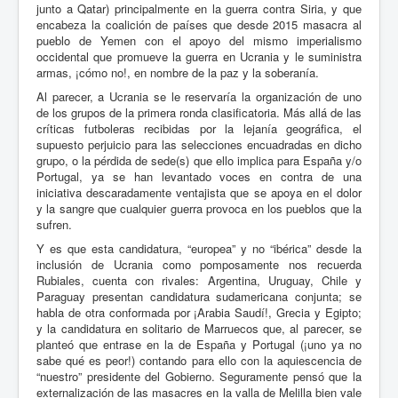
junto a Qatar) principalmente en la guerra contra Siria, y que
encabeza la coalición de países que desde 2015 masacra al
pueblo de Yemen con el apoyo del mismo imperialismo
occidental que promueve la guerra en Ucrania y le suministra
armas, ¡cómo no!, en nombre de la paz y la soberanía.
Al parecer, a Ucrania se le reservaría la organización de uno
de los grupos de la primera ronda clasificatoria. Más allá de las
críticas futboleras recibidas por la lejanía geográfica, el
supuesto perjuicio para las selecciones encuadradas en dicho
grupo, o la pérdida de sede(s) que ello implica para España y/o
Portugal, ya se han levantado voces en contra de una
iniciativa descaradamente ventajista que se apoya en el dolor
y la sangre que cualquier guerra provoca en los pueblos que la
sufren.
Y es que esta candidatura, “europea” y no “ibérica” desde la
inclusión de Ucrania como pomposamente nos recuerda
Rubiales, cuenta con rivales: Argentina, Uruguay, Chile y
Paraguay presentan candidatura sudamericana conjunta; se
habla de otra conformada por ¡Arabia Saudí!, Grecia y Egipto;
y la candidatura en solitario de Marruecos que, al parecer, se
planteó que entrase en la de España y Portugal (¡uno ya no
sabe qué es peor!) contando para ello con la aquiescencia de
“nuestro” presidente del Gobierno. Seguramente pensó que la
externalización de las masacres en la valla de Melilla bien vale