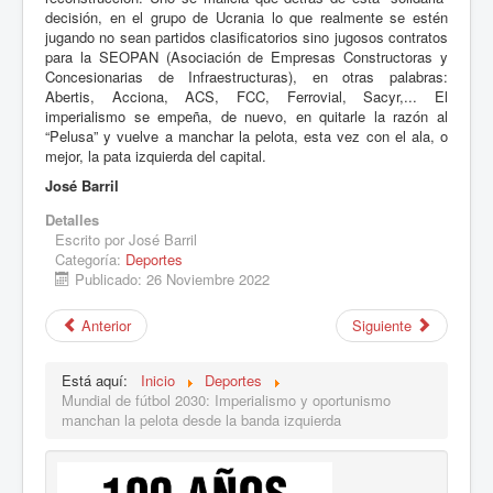
decisión, en el grupo de Ucrania lo que realmente se estén
jugando no sean partidos clasificatorios sino jugosos contratos
para la SEOPAN (Asociación de Empresas Constructoras y
Concesionarias de Infraestructuras), en otras palabras:
Abertis, Acciona, ACS, FCC, Ferrovial, Sacyr,... El
imperialismo se empeña, de nuevo, en quitarle la razón al
“Pelusa” y vuelve a manchar la pelota, esta vez con el ala, o
mejor, la pata izquierda del capital.
José Barril
Detalles
Escrito por
José Barril
Categoría:
Deportes
Publicado: 26 Noviembre 2022
Anterior
Siguiente
Está aquí:
Inicio
Deportes
Mundial de fútbol 2030: Imperialismo y oportunismo
manchan la pelota desde la banda izquierda