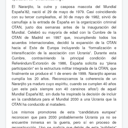
El Naranjito, la cutre y casposa mascota del Mundial
España’82, nació el 29 de mayo de 1979. Casi coincidiendo
con su tercer cumpleaños, el 30 de mayo de 1982, sirvió de
camuflaje a la entrada de España en la organización criminal
OTAN, justo dos semanas antes de la inauguración del
Mundial. Celebró su mayoría de edad con la Cumbre de la
OTAN de Madrid en 1997 que, incumpliendo todos los
acuerdos internacionales, decidió la expansión de la OTAN
hacia el Este de Europa incluyendo la “formalización e
intensificación de la asociación con Ucrania”. Durante esta
Cumbre, contraviniendo la principal condición del
Referéndum/Extorsión de 1986, España solicita su “plena
participación” en la estructura militar integrada de la OTAN, que
finalmente se produce el 1 de enero de 1999. Naranjito apenas
cumplía los 20 años. Reconozcamos la coherencia de un
Naranjito ya maduro cuyo espíritu, cuando se cumplen 40 años
(¡en este país siempre son 40 cansinos años!) de aquel
Mundial España’82, sin duda ha inspirado la decisión de incluir
en la candidatura para el Mundial 2030 a una Ucrania que la
OTAN ha conducido al matadero.
Los mismos promotores de esta “candidatura europea”
reconocen que para 2030 probablemente Ucrania ya no se
encuentre inmersa en la guerra, pero sí en proceso de
reconstrucción. Uno se malicia que detrás de esta “solidaria”