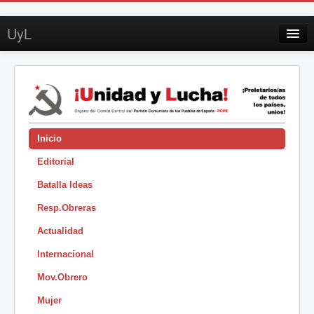
UyL
Contacto
Suscripción
Sobre UyL
Edición impresa
Inicio
Editorial
Buscar
Batalla Ideas
Sesión
Resp.Obreras
|
Actualidad
Internacional
Mov.Obrero
Mujer