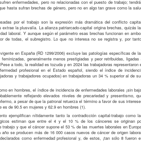
sufren enfermedades, pero no relacionadas con el puesto de trabajo; tendrá
e que hasta sufran brechas de género, pero no en algo tan grave como la sal
adas por el trabajo son la expresión más dramática del conflicto capital
 extrae la plusvalía. La alianza patriarcado-capital origina brechas, quizás l
ridad laboral. Y aunque según el parámetro esas brechas funcionan en ambo
or de todas, el subregistro. Lo que no interesa no se registra y, por tanto
vigente en España (RD 1299/2006) excluye las patologías específicas de la
feminizadas, generalmente menos prestigiadas y peor retribuidas, ligadas 
Pese a todo, la realidad es tozuda y en 2024 las trabajadoras representaron 
rmedad profesional en el Estado español, siendo el índice de incidenci
adoras y trabajadores ocupados) en trabajadoras un 34 % superior al de su
omo en hombres, el índice de incidencia de enfermedades laborales ¡sin baj
bablemente reflejando elevados niveles de precariedad y presentismo, qu
enfermo, a pesar de que la patronal retuerza el término a favor de sus interes
ce es de 90.5 en mujeres y 62.9 en hombres (1).
ento ejemplifican nítidamente tanto la contradicción capital-trabajo como l
ógicos estiman que entre el 4 y el 10 % de los cánceres se originan po
e trabajo y que el cáncer supone el 53 % de las muertes laborales en Europa
 año se producen más de 16 000 casos nuevos de cáncer de origen laboral
declarados como enfermedad profesional y, de estos, ¡tan sólo 8 fueron e