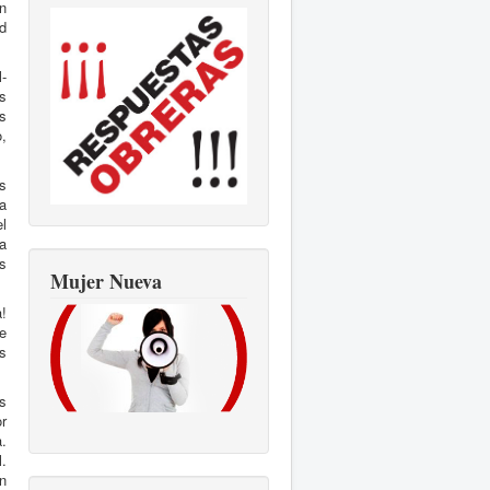
n
ud
-
as
s
,
s
a
el
a
s
Mujer Nueva
a!
e
es
as
r
.
.
n