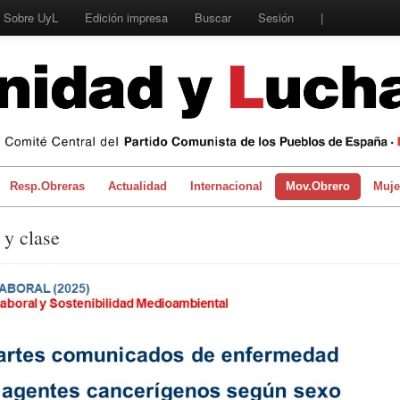
Sobre UyL
Edición impresa
Buscar
Sesión
|
Resp.Obreras
Actualidad
Internacional
Mov.Obrero
Muje
 y clase