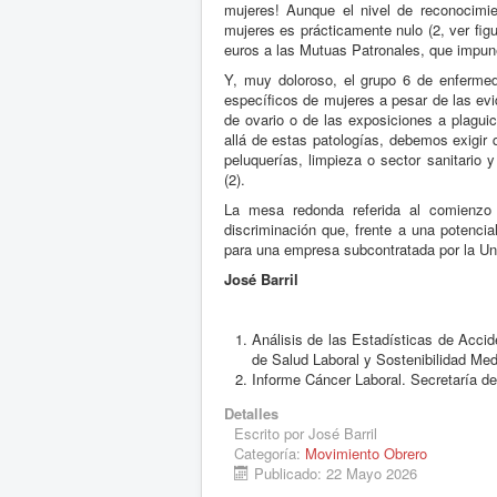
mujeres! Aunque el nivel de reconocimie
mujeres es prácticamente nulo (2, ver figu
euros a las Mutuas Patronales, que impune
Y, muy doloroso, el grupo 6 de enferme
específicos de mujeres a pesar de las evid
de ovario o de las exposiciones a plagui
allá de estas patologías, debemos exigi
peluquerías, limpieza o sector sanitario 
(2).
La mesa redonda referida al comienzo 
discriminación que, frente a una potencia
para una empresa subcontratada por la Uni
José Barril
Análisis de las Estadísticas de Acci
de Salud Laboral y Sostenibilidad Me
Informe Cáncer Laboral. Secretaría d
Detalles
Escrito por
José Barril
Categoría:
Movimiento Obrero
Publicado: 22 Mayo 2026