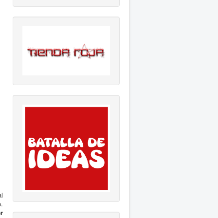
al
.
r