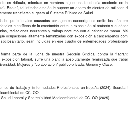
nto es ridículo, mientras en hombres sigue una tendencia creciente en la
ra). Eso sí, tal infradeclaración le supone un ahorro de cientos de millones 
mente transfieren el gasto al Sistema Público de Salud.
dades profesionales causadas por agentes cancerígenos omite los cáncere
encias científicas de la asociación entre la exposición al amianto y el cánc
cidas, radiaciones ionizantes y trabajo nocturno con el cáncer de mama. Má
r que ocupaciones altamente feminizadas con exposición a cancerígenos com
y sociosanitario, sean incluidas en ese cuadro de enfermedades profesional
forma parte de la lucha de nuestra Sección Sindical contra la flagrant
l exposición laboral, sufre una plantilla absolutamente feminizada que traba
versidad. Mujeres y “colaboración” público-privada. Género y Clase.
dentes de Trabajo y Enfermedades Profesionales en España (2024). Secretarí
dioambiental de CC. OO.
e Salud Laboral y Sostenibilidad Medioambiental de CC. OO (2025).