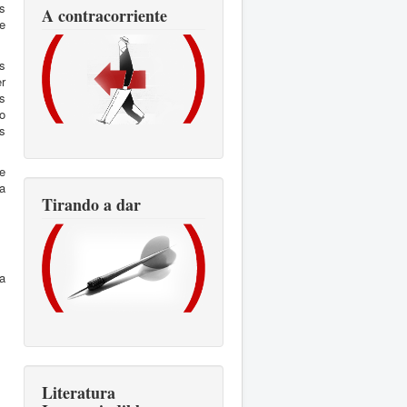
s
A contracorriente
de
s
er
s
o
es
e
ja
Tirando a dar
a
Literatura