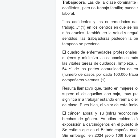
Trabajadora
. Las de la clase dominante 
conflictos, pero no trabajo-familia; pued
laboral.
“Los accidentes y las enfermedades caus
trabajo…” (1) en los centros en que se nos
más crueles, también en la salud y segu
sentidos, las trabajadoras padecen la pe
tampoco se previene.
El cuadro de enfermedades profesionales 
mujeres y minimiza las ocupaciones más 
las vitales tareas de cuidados, limpieza… 
54 % de los partes comunicados de enfe
(número de casos por cada 100.000 trabaj
compañeros varones (1).
Resulta llamativo que, tanto en mujeres c
supere al de aquellas con baja, muy pro
significa ir a trabajar estando enferma o 
de clase. Pues bien, el valor de este índi
El cáncer laboral y su (infra) reconocimi
brechas de género. Estudios epidemiol
exposición a carcinógenos en el puesto d
Se estima que en el Estado español cada
Sin embargo, en 2024 ¡solo 106! fueron 