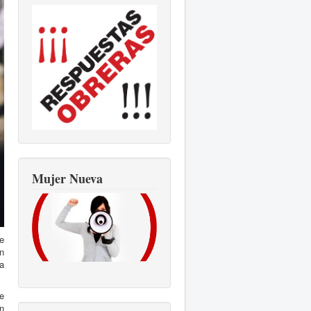
Mujer Nueva
e
n
a
ce
n