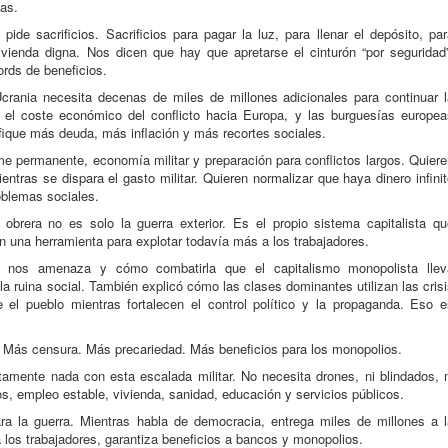
as.
pide sacrificios. Sacrificios para pagar la luz, para llenar el depósito, pa
ienda digna. Nos dicen que hay que apretarse el cinturón “por seguridad”
ords de beneficios.
rania necesita decenas de miles de millones adicionales para continuar l
 el coste económico del conflicto hacia Europa, y las burguesías europea
ique más deuda, más inflación y más recortes sociales.
 permanente, economía militar y preparación para conflictos largos. Quiere
entras se dispara el gasto militar. Quieren normalizar que haya dinero infini
oblemas sociales.
obrera no es solo la guerra exterior. Es el propio sistema capitalista qu
 en una herramienta para explotar todavía más a los trabajadores.
e nos amenaza y cómo combatirla que el capitalismo monopolista llev
 la ruina social. También explicó cómo las clases dominantes utilizan las cris
el pueblo mientras fortalecen el control político y la propaganda. Eso e
. Más censura. Más precariedad. Más beneficios para los monopolios.
amente nada con esta escalada militar. No necesita drones, ni blindados, n
s, empleo estable, vivienda, sanidad, educación y servicios públicos.
ra la guerra. Mientras habla de democracia, entrega miles de millones a l
s a los trabajadores, garantiza beneficios a bancos y monopolios.