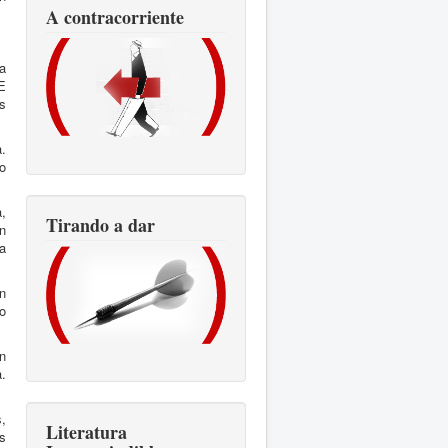
A contracorriente
a
E
s
a.
o
,
Tirando a dar
n
a
en
o
n
a.
,
Literatura
s