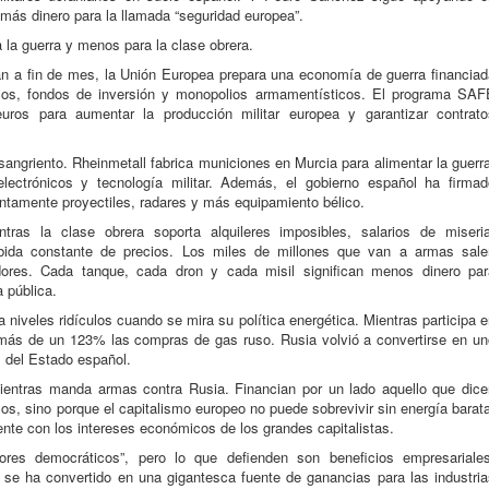
más dinero para la llamada “seguridad europea”.
a la guerra y menos para la clase obrera.
gan a fin de mes, la Unión Europea prepara una economía de guerra financiad
ncos, fondos de inversión y monopolios armamentísticos. El programa SAF
uros para aumentar la producción militar europea y garantizar contrato
sangriento. Rheinmetall fabrica municiones en Murcia para alimentar la guerr
lectrónicos y tecnología militar. Además, el gobierno español ha firmad
ntamente proyectiles, radares y más equipamiento bélico.
ntras la clase obrera soporta alquileres imposibles, salarios de miseria
subida constante de precios. Los miles de millones que van a armas sale
adores. Cada tanque, cada dron y cada misil significan menos dinero par
 pública.
 niveles ridículos cuando se mira su política energética. Mientras participa 
más de un 123% las compras de gas ruso. Rusia volvió a convertirse en un
s del Estado español.
ientras manda armas contra Rusia. Financian por un lado aquello que dice
cos, sino porque el capitalismo europeo no puede sobrevivir sin energía barat
nte con los intereses económicos de los grandes capitalistas.
ores democráticos”, pero lo que defienden son beneficios empresariales
 se ha convertido en una gigantesca fuente de ganancias para las industria