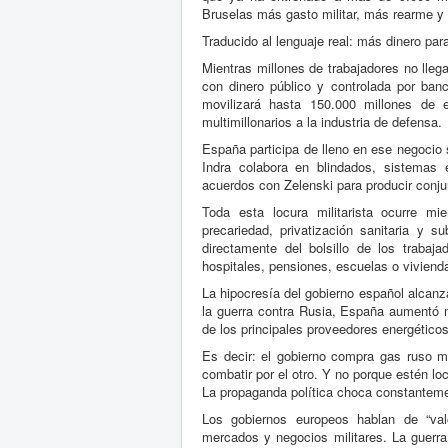
Bruselas más gasto militar, más rearme y 
Traducido al lenguaje real: más dinero par
Mientras millones de trabajadores no lle
con dinero público y controlada por ba
movilizará hasta 150.000 millones de e
multimillonarios a la industria de defensa.
España participa de lleno en ese negocio 
Indra colabora en blindados, sistemas e
acuerdos con Zelenski para producir conju
Toda esta locura militarista ocurre mie
precariedad, privatización sanitaria y 
directamente del bolsillo de los trabaj
hospitales, pensiones, escuelas o vivienda
La hipocresía del gobierno español alcanza
la guerra contra Rusia, España aumentó 
de los principales proveedores energético
Es decir: el gobierno compra gas ruso m
combatir por el otro. Y no porque estén lo
La propaganda política choca constanteme
Los gobiernos europeos hablan de “val
mercados y negocios militares. La guerra