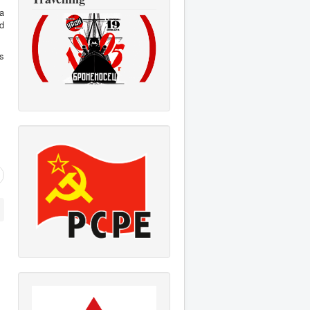
a
d
os