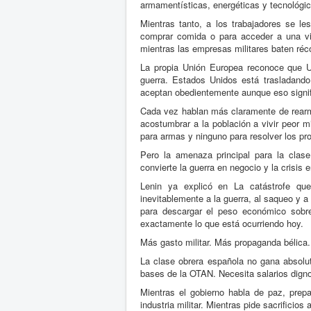
armamentísticas, energéticas y tecnológic
Mientras tanto, a los trabajadores se les 
comprar comida o para acceder a una viv
mientras las empresas militares baten réc
La propia Unión Europea reconoce que Uc
guerra. Estados Unidos está trasladando
aceptan obedientemente aunque eso signif
Cada vez hablan más claramente de rearme
acostumbrar a la población a vivir peor mi
para armas y ninguno para resolver los pr
Pero la amenaza principal para la clase 
convierte la guerra en negocio y la crisis
Lenin ya explicó en La catástrofe qu
inevitablemente a la guerra, al saqueo y a
para descargar el peso económico sobre 
exactamente lo que está ocurriendo hoy.
Más gasto militar. Más propaganda bélica
La clase obrera española no gana absolut
bases de la OTAN. Necesita salarios digno
Mientras el gobierno habla de paz, prepa
industria militar. Mientras pide sacrificio