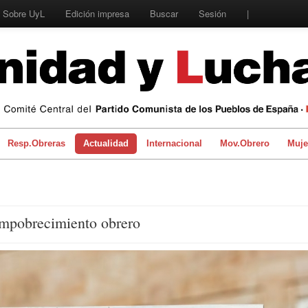
Sobre UyL
Edición impresa
Buscar
Sesión
|
Resp.Obreras
Actualidad
Internacional
Mov.Obrero
Muje
mpobrecimiento obrero