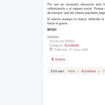
Por eso es necesario denunciar esta hi
militarización y el saqueo social. Porqu
de siempre: que las clases populares pagan
El rearme europeo no busca “defender la d
hacia la guerra.
MYGO
Detalles
Escrito por
MYGO
Categoría:
Actualidad
Publicado: 27 Junio 2026
Anterior
Está aquí:
Inicio
Actualidad
OT