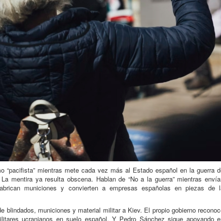
o “pacifista” mientras mete cada vez más al Estado español en la guerra d
. La mentira ya resulta obscena. Hablan de “No a la guerra” mientras envía
fabrican municiones y convierten a empresas españolas en piezas de l
 blindados, municiones y material militar a Kiev. El propio gobierno recono
litares ucranianos en suelo español. Y Pedro Sánchez sigue apoyando e