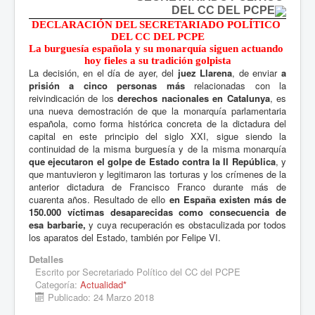
DEL CC DEL PCPE
DECLARACIÓN DEL SECRETARIADO POLÍTICO 
DEL CC DEL PCPE
La burguesía española y su monarquía siguen actuando 
hoy fieles a su tradición golpista
La decisión, en el día de ayer, del
juez Llarena
, de enviar
a
prisión a cinco personas más
relacionadas con la
reivindicación de los
derechos nacionales en Catalunya
, es
una nueva demostración de que la monarquía parlamentaria
española, como forma histórica concreta de la dictadura del
capital en este principio del siglo XXI, sigue siendo la
continuidad de la misma burguesía y de la misma monarquía
que ejecutaron el golpe de Estado contra la II República
, y
que mantuvieron y legitimaron las torturas y los crímenes de la
anterior dictadura de Francisco Franco durante más de
cuarenta años. Resultado de ello
en España existen más de
150.000 víctimas desaparecidas como consecuencia de
esa barbarie,
y cuya recuperación es obstaculizada por todos
los aparatos del Estado, también por Felipe VI.
Detalles
Escrito por
Secretariado Político del CC del PCPE
Categoría:
Actualidad*
Publicado: 24 Marzo 2018