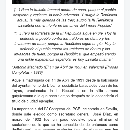
“(...) Pero la traición fracasó dentro de casa, porque el pueblo,
despierto y vigilante, la había advertido. Y surgió la República
actual, la más gloriosa de las tres; surgió la III República
Española con el triunfo en las urnas del Frente Popular.”
“(...) Pero la fortaleza de la III República sigue en pie. Hoy la
defiende el pueblo contra los traidores de dentro y los
invasores de fuera, porque la República sigue en pie. Hoy la
defiende el pueblo contra los traidores de dentro y los
invasores de fuera, porque la República, que empezó siendo
una noble experiencia española, es hoy España misma.”
*Antonio Machado (El 14 de Abril de 1937 en Valencia) (Prosas
Completas - 1989).
Aquella madrugada del 14 de Abril de 1931 desde la balconada
del ayuntamiento de Eibar, el socialista baracaldés Juan de los
Toyos, proclamaba la II República en la villa armera
guipúzcoana a la que poco tiempo después se la concedería el
título de ciudad ejemplar.
La importancia del IV Congreso del PCE, celebrado en Sevilla,
donde sale elegido como secretario general, José Díaz, en
marzo de 1932 fue un paso decisivo para eliminar el
sectarismo de lo que se ha conocido desde entonces como
“bullejismo”, que negaba cualquier tipo de alianzas con las