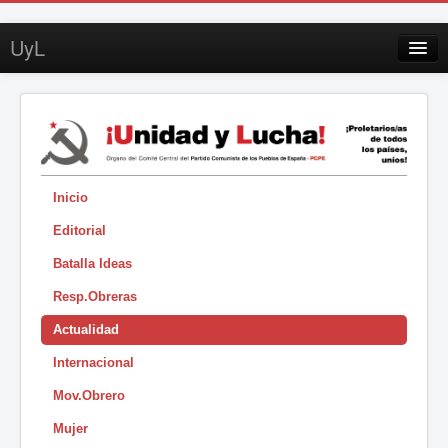
UyL
Contacto
Suscripción
Sobre UyL
Edición impresa
Inicio
Editorial
Buscar
Batalla Ideas
Sesión
Resp.Obreras
|
Actualidad
Internacional
Mov.Obrero
Mujer