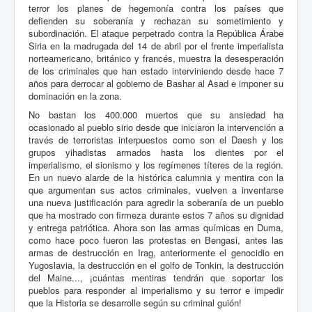
terror los planes de hegemonía contra los países que
defienden su soberanía y rechazan su sometimiento y
subordinación. El ataque perpetrado contra la República Árabe
Siria en la madrugada del 14 de abril por el frente imperialista
norteamericano, británico y francés, muestra la desesperación
de los criminales que han estado interviniendo desde hace 7
años para derrocar al gobierno de Bashar al Asad e imponer su
dominación en la zona.
No bastan los 400.000 muertos que su ansiedad ha
ocasionado al pueblo sirio desde que iniciaron la intervención a
través de terroristas interpuestos como son el Daesh y los
grupos yihadistas armados hasta los dientes por el
imperialismo, el sionismo y los regímenes títeres de la región.
En un nuevo alarde de la histórica calumnia y mentira con la
que argumentan sus actos criminales, vuelven a inventarse
una nueva justificación para agredir la soberanía de un pueblo
que ha mostrado con firmeza durante estos 7 años su dignidad
y entrega patriótica. Ahora son las armas químicas en Duma,
como hace poco fueron las protestas en Bengasi, antes las
armas de destrucción en Irag, anteriormente el genocidio en
Yugoslavia, la destrucción en el golfo de Tonkin, la destrucción
del Maine..., ¡cuántas mentiras tendrán que soportar los
pueblos para responder al imperialismo y su terror e impedir
que la Historia se desarrolle según su criminal guión!