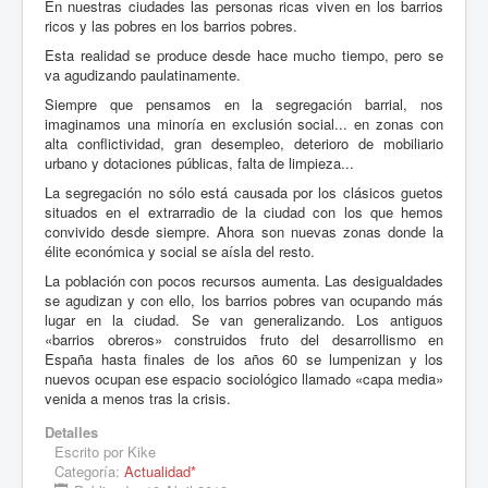
En nuestras ciudades las personas ricas viven en los barrios
ricos y las pobres en los barrios pobres.
Esta realidad se produce desde hace mucho tiempo, pero se
va agudizando paulatinamente.
Siempre que pensamos en la segregación barrial, nos
imaginamos una minoría en exclusión social... en zonas con
alta conflictividad, gran desempleo, deterioro de mobiliario
urbano y dotaciones públicas, falta de limpieza...
La segregación no sólo está causada por los clásicos guetos
situados en el extrarradio de la ciudad con los que hemos
convivido desde siempre. Ahora son nuevas zonas donde la
élite económica y social se aísla del resto.
La población con pocos recursos aumenta. Las desigualdades
se agudizan y con ello, los barrios pobres van ocupando más
lugar en la ciudad. Se van generalizando. Los antiguos
«barrios obreros» construidos fruto del desarrollismo en
España hasta finales de los años 60 se lumpenizan y los
nuevos ocupan ese espacio sociológico llamado «capa media»
venida a menos tras la crisis.
Detalles
Escrito por
Kike
Categoría:
Actualidad*