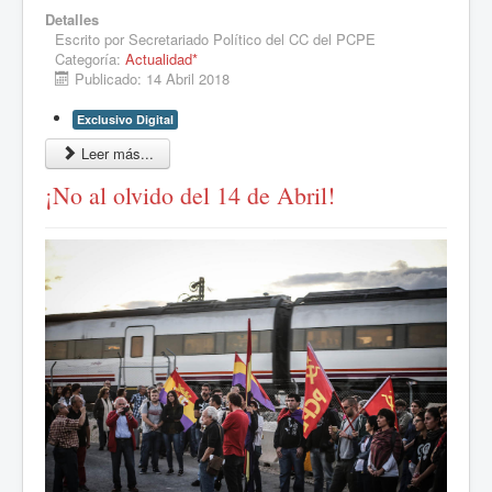
Detalles
Escrito por
Secretariado Político del CC del PCPE
Categoría:
Actualidad*
Publicado: 14 Abril 2018
Exclusivo Digital
Leer más...
¡No al olvido del 14 de Abril!