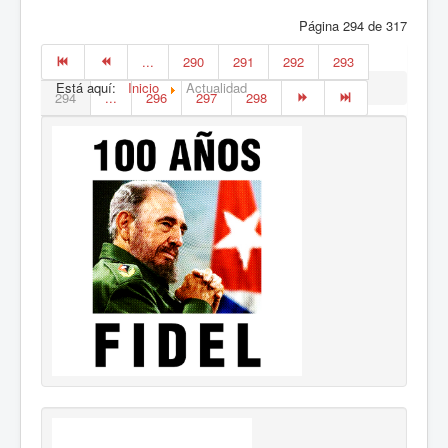
Página 294 de 317
...
290
291
292
293
Está aquí:
Inicio
Actualidad
294
...
296
297
298