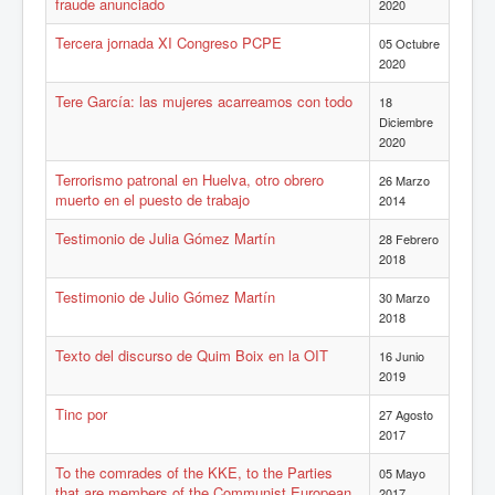
fraude anunciado
2020
Tercera jornada XI Congreso PCPE
05 Octubre
2020
Tere García: las mujeres acarreamos con todo
18
Diciembre
2020
Terrorismo patronal en Huelva, otro obrero
26 Marzo
muerto en el puesto de trabajo
2014
Testimonio de Julia Gómez Martín
28 Febrero
2018
Testimonio de Julio Gómez Martín
30 Marzo
2018
Texto del discurso de Quim Boix en la OIT
16 Junio
2019
Tinc por
27 Agosto
2017
To the comrades of the KKE, to the Parties
05 Mayo
that are members of the Communist European
2017