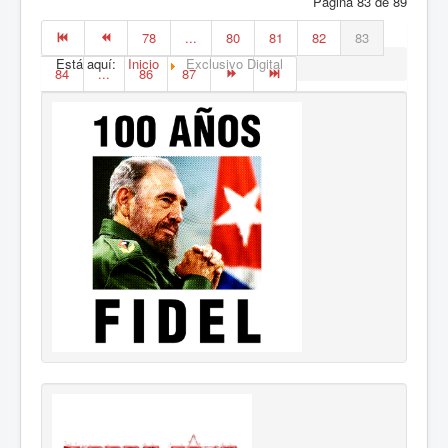
Página 83 de 89
78
...
80
81
82
83
Está aquí:
Inicio
Exclusivo Digital
84
...
86
87