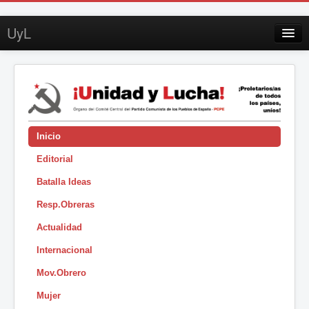
UyL
Contacto
Suscripción
Sobre UyL
Edición impresa
Inicio
Editorial
Buscar
Batalla Ideas
Sesión
Resp.Obreras
|
Actualidad
Internacional
Mov.Obrero
Mujer