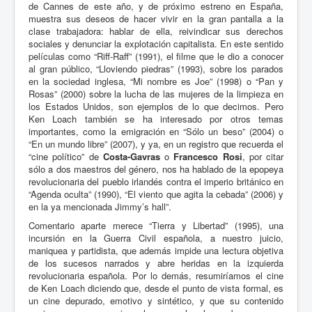
de Cannes de este año, y de próximo estreno en España,
muestra sus deseos de hacer vivir en la gran pantalla a la
clase trabajadora: hablar de ella, reivindicar sus derechos
sociales y denunciar la explotación capitalista. En este sentido
películas como “Riff-Raff” (1991), el filme que le dio a conocer
al gran público, “Lloviendo piedras” (1993), sobre los parados
en la sociedad inglesa, “Mi nombre es Joe” (1998) o “Pan y
Rosas” (2000) sobre la lucha de las mujeres de la limpieza en
los Estados Unidos, son ejemplos de lo que decimos. Pero
Ken Loach también se ha interesado por otros temas
importantes, como la emigración en “Sólo un beso” (2004) o
“En un mundo libre” (2007), y ya, en un registro que recuerda el
“cine político” de
Costa-Gavras
o
Francesco Rosi
, por citar
sólo a dos maestros del género, nos ha hablado de la epopeya
revolucionaria del pueblo irlandés contra el imperio británico en
“Agenda oculta” (1990), “El viento que agita la cebada” (2006) y
en la ya mencionada Jimmy’s hall”.
Comentario aparte merece “Tierra y Libertad” (1995), una
incursión en la Guerra Civil española, a nuestro juicio,
maniquea y partidista, que además impide una lectura objetiva
de los sucesos narrados y abre heridas en la izquierda
revolucionaria española. Por lo demás, resumiríamos el cine
de Ken Loach diciendo que, desde el punto de vista formal, es
un cine depurado, emotivo y sintético, y que su contenido