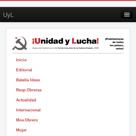
UyL
Contacto
Suscripción
Sobre UyL
Edición impresa
Inicio
Editorial
Buscar
Batalla Ideas
Sesión
Resp.Obreras
|
Actualidad
Internacional
Mov.Obrero
Mujer