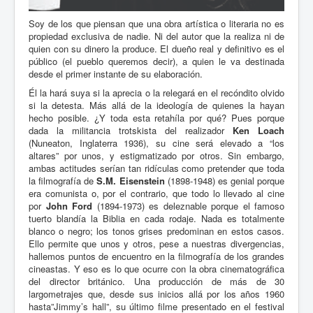
Soy de los que piensan que una obra artística o literaria no es
propiedad exclusiva de nadie. Ni del autor que la realiza ni de
quien con su dinero la produce. El dueño real y definitivo es el
público (el pueblo queremos decir), a quien le va destinada
desde el primer instante de su elaboración.
Él la hará suya si la aprecia o la relegará en el recóndito olvido
si la detesta. Más allá de la ideología de quienes la hayan
hecho posible. ¿Y toda esta retahíla por qué? Pues porque
dada la militancia trotskista del realizador
Ken Loach
(Nuneaton, Inglaterra 1936), su cine será elevado a “los
altares” por unos, y estigmatizado por otros. Sin embargo,
ambas actitudes serían tan ridículas como pretender que toda
la filmografía de
S.M. Eisenstein
(1898-1948) es genial porque
era comunista o, por el contrario, que todo lo llevado al cine
por
John Ford
(1894-1973) es deleznable porque el famoso
tuerto blandía la Biblia en cada rodaje. Nada es totalmente
blanco o negro; los tonos grises predominan en estos casos.
Ello permite que unos y otros, pese a nuestras divergencias,
hallemos puntos de encuentro en la filmografía de los grandes
cineastas. Y eso es lo que ocurre con la obra cinematográfica
del director británico. Una producción de más de 30
largometrajes que, desde sus inicios allá por los años 1960
hasta”Jimmy’s hall”, su último filme presentado en el festival