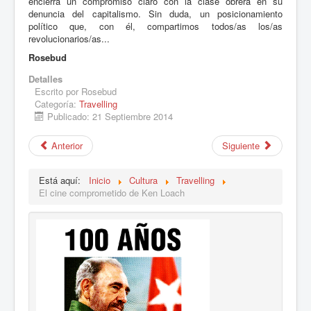
encierra un compromiso claro con la clase obrera en su
denuncia del capitalismo. Sin duda, un posicionamiento
político que, con él, compartimos todos/as los/as
revolucionarios/as...
Rosebud
Detalles
Escrito por
Rosebud
Categoría:
Travelling
Publicado: 21 Septiembre 2014
Anterior
Siguiente
Está aquí:
Inicio
Cultura
Travelling
El cine comprometido de Ken Loach