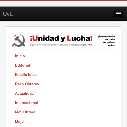
UyL
Contacto
Suscripción
Sobre UyL
Edición impresa
Inicio
Editorial
Buscar
Batalla Ideas
Sesión
Resp.Obreras
|
Actualidad
Internacional
Mov.Obrero
Mujer