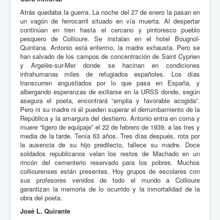
Atrás quedaba la guerra. La noche del 27 de enero la pasan en
un vagón de ferrocarril situado en vía muerta. Al despertar
continúan en tren hasta el cercano y pintoresco pueblo
pesquero de Collioure. Se instalan en el hotel Bougnol-
Quintana. Antonio está enfermo, la madre exhausta. Pero se
han salvado de los campos de concentración de Saint Cyprien
y Argelès-sur-Mer donde se hacinan en condiciones
infrahumanas miles de refugiados españoles. Los días
transcurren angustiados por lo que pasa en España, y
albergando esperanzas de exiliarse en la URSS donde, según
asegura el poeta, encontrará “amplia y favorable acogida”.
Pero ni su madre ni él pueden superar el derrumbamiento de la
República y la amargura del destierro. Antonio entra en coma y
muere “ligero de equipaje” el 22 de febrero de 1939, a las tres y
media de la tarde. Tenía 63 años. Tres días después, rota por
la ausencia de su hijo predilecto, fallece su madre. Doce
soldados republicanos velan los restos de Machado en un
rincón del cementerio reservado para los pobres. Muchos
colliourenses están presentes. Hoy grupos de escolares con
sus profesores venidos de todo el mundo a Collioure
garantizan la memoria de lo ocurrido y la inmortalidad de la
obra del poeta.
José L. Quirante