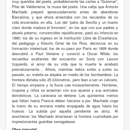
muy queridos del poeta, probablemente las cartas a “Guiomar”,
Pilar de Valderrama, la musa del poeta. Una valija que Antonio
Machado preparó apresuradamente antes de abandonar
Barcelona, y que ahora arrastraba con los recuerdos de su
vida encerrados en ella. Los del “patio de Sevilla y un huerto
claro donde madura el limonero”, en los que con sus padres y
abuelo paterno, convencidos republicanos, pasó su infancia en
1880; los de su ingreso en la Institución Libre de Enseñanza,
del pedagogo y filósofo Giner de los Ríos, decisivos en su
formación intelectual; los de su paso por París en 1899 donde
descubrió a Paul Verlaine y conoció a Oscar Wilde; los
recuerdos exaltantes del encuentro en Soria con Leonor
Izquierdo, el amor de su vida que la muerte le arrebató
prematuramente… Ahora, mientras bebía sorbo a sorbo su
pasado, su maleta se alejaba en medio de los bombardeos. La
frontera distaba sólo 25 kilómetros, pero iban a ser un calvario.
El tiempo empeora y la lluvia cae incesantemente. Hombres,
mujeres y niños se arrastran con sus ajuares y sus animales
domésticos. La caravana se detiene. Los quinientos metros
que faltan hasta Francia deben hacerse a pie. Machado coge
la mano de su anciana madre empapada de agua hasta los
huesos. La subida por aquella pendiente es atroz. Al
anochecer, los Machado atraviesan la frontera custodiada por
impresionantes guardias senegaleses.
Obra inmortal