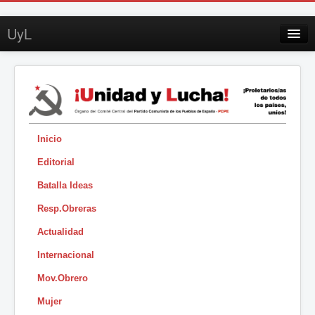
UyL
Contacto
Suscripción
Sobre UyL
Edición impresa
Inicio
Editorial
Buscar
Batalla Ideas
Sesión
Resp.Obreras
|
Actualidad
Internacional
Mov.Obrero
Mujer