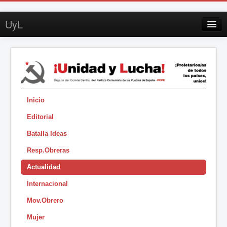
UyL
Contacto
Suscripción
Sobre UyL
Edición impresa
Inicio
Editorial
Buscar
Batalla Ideas
Sesión
Resp.Obreras
|
Actualidad
Internacional
Mov.Obrero
Mujer