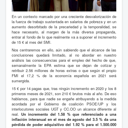
En un contexto marcado por una creciente desvalorización de
la fuerza de trabajo sustentada en salarios de pobreza y en un
aumento desorbitado de la precariedad y la temporalidad, se
hace necesario, al margen de la más diversa propaganda,
entrar al fondo de lo que realmente va a suponer el incremento
de 15 € al mes del SMI.
Nos centraremos en ello, aún sabiendo que el alcance de las
conclusiones quedará limitado, al no abordar en nuestro
análisis las consecuencias para el empleo del hecho de que,
semanalmente la EPA estima que se dejan de cotizar y
retribuir 2.56 millones de horas extras o que según el propio
FMI el 17,2 % de la economía española en 2021 será
sumergida.
15 € por 14 pagas que, tras ningún incremento en 2020 y los 8
primeros meses de 2021, son 210 € brutos más al año. De eso
hablamos, para que nadie se engañe atribuyendo a la medida
acordada por el Gobierno de coalición PSOE/UP y los
interlocutores sociales UGT y CC.OO un alcance diferente al
real.
Un incremento del 1.58
% que referenciado a una
inflación interanual en el mes de agosto del 3.5
% da una
pérdida de poder adquisitivo del 1.92
% para el 1.500.000