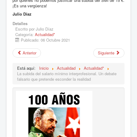
por quienes no podemos justificar una subida del SMI de 15 €.
¡Es una vergüenza!
Julio Díaz
Detalles
Escrito por
Julio Díaz
Categoría:
Actualidad*
Publicado: 06 Octubre 2021
Anterior
Siguiente
Está aquí:
Inicio
Actualidad
Actualidad*
La subida del salario mínimo interprofesional. Un debate
falsario que pretende esconder la realidad