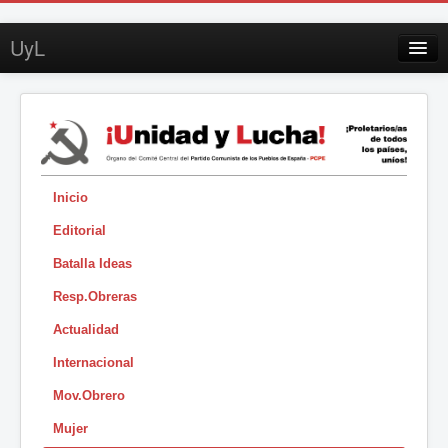
UyL
Contacto
Suscripción
Sobre UyL
Edición impresa
Inicio
Editorial
Buscar
Batalla Ideas
Sesión
Resp.Obreras
|
Actualidad
Internacional
Mov.Obrero
Mujer