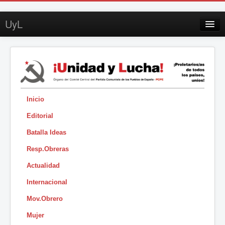
UyL
Contacto
Suscripción
Sobre UyL
Edición impresa
Inicio
Editorial
Buscar
Batalla Ideas
Sesión
Resp.Obreras
|
Actualidad
Internacional
Mov.Obrero
Mujer