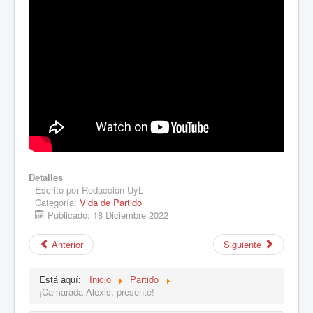
Detalles
Escrito por
Redacción UyL
Categoría:
Vida de Partido
Publicado: 18 Diciembre 2022
Anterior
Siguiente
Está aquí:
Inicio
Partido
¡Camarada Alexis, presente!