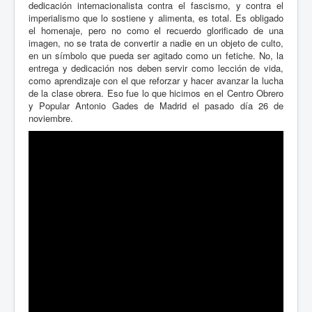
dedicación internacionalista contra el fascismo, y contra el
imperialismo que lo sostiene y alimenta, es total. Es obligado
el homenaje, pero no como el recuerdo glorificado de una
imagen, no se trata de convertir a nadie en un objeto de culto,
en un símbolo que pueda ser agitado como un fetiche. No, la
entrega y dedicación nos deben servir como lección de vida,
como aprendizaje con el que reforzar y hacer avanzar la lucha
de la clase obrera. Eso fue lo que hicimos en el Centro Obrero
y Popular Antonio Gades de Madrid el pasado día 26 de
noviembre.