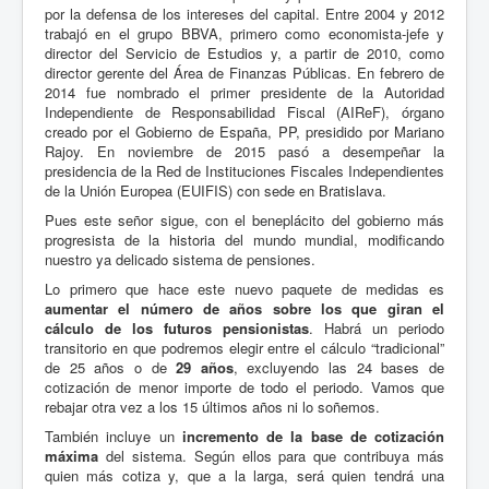
por la defensa de los intereses del capital. Entre 2004 y 2012
trabajó en el grupo BBVA, primero como economista-jefe y
director del Servicio de Estudios y, a partir de 2010, como
director gerente del Área de Finanzas Públicas. En febrero de
2014 fue nombrado el primer presidente de la Autoridad
Independiente de Responsabilidad Fiscal (AIReF), órgano
creado por el Gobierno de España, PP, presidido por Mariano
Rajoy. En noviembre de 2015 pasó a desempeñar la
presidencia de la Red de Instituciones Fiscales Independientes
de la Unión Europea (EUIFIS) con sede en Bratislava.
Pues este señor sigue, con el beneplácito del gobierno más
progresista de la historia del mundo mundial, modificando
nuestro ya delicado sistema de pensiones.
Lo primero que hace este nuevo paquete de medidas es
aumentar el número de años sobre los que giran el
cálculo de los futuros pensionistas
. Habrá un periodo
transitorio en que podremos elegir entre el cálculo “tradicional”
de 25 años o de
29 años
, excluyendo las 24 bases de
cotización de menor importe de todo el periodo. Vamos que
rebajar otra vez a los 15 últimos años ni lo soñemos.
También incluye un
incremento de la base de cotización
máxima
del sistema. Según ellos para que contribuya más
quien más cotiza y, que a la larga, será quien tendrá una