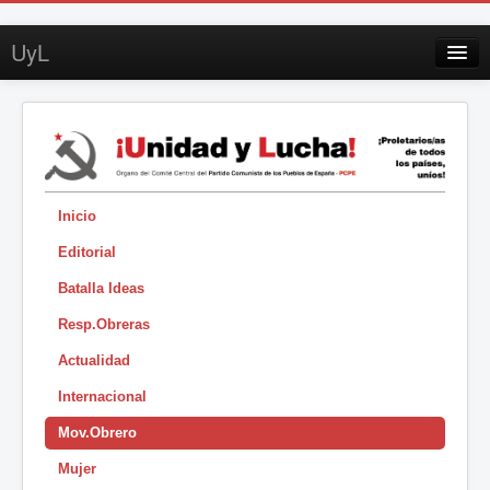
UyL
Contacto
Suscripción
Sobre UyL
Edición impresa
Inicio
Editorial
Buscar
Batalla Ideas
Sesión
Resp.Obreras
|
Actualidad
Internacional
Mov.Obrero
Mujer