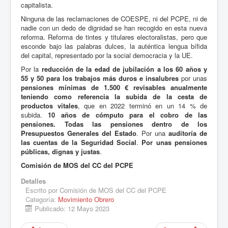
capitalista.
Ninguna de las reclamaciones de COESPE, ni del PCPE, ni de
nadie con un dedo de dignidad se han recogido en esta nueva
reforma. Reforma de tintes y titulares electoralistas, pero que
esconde bajo las palabras dulces, la auténtica lengua bífida
del capital, representado por la social democracia y la UE.
Por la
reducción de la edad de jubilación a los 60 años y
55 y 50 para los trabajos más duros e insalubres
por unas
pensiones mínimas de 1.500 € revisables anualmente
teniendo como referencia la subida de la cesta de
productos vitales
, que en 2022 terminó en un 14 % de
subida.
10 años de cómputo para el cobro de las
pensiones. Todas las pensiones dentro de los
Presupuestos Generales del Estado
. Por una
auditoría de
las cuentas de la Seguridad Social
.
Por unas pensiones
públicas, dignas y justas
.
Comisión de MOS del CC del PCPE
Detalles
Escrito por
Comisión de MOS del CC del PCPE
Categoría:
Movimiento Obrero
Publicado: 12 Mayo 2023