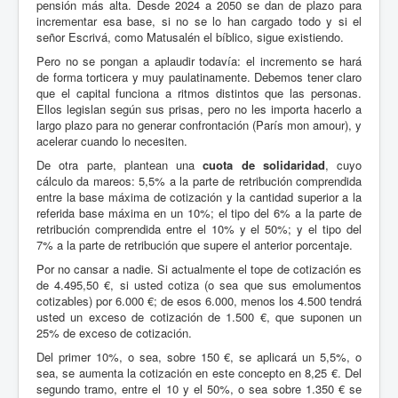
pensión más alta. Desde 2024 a 2050 se dan de plazo para
incrementar esa base, si no se lo han cargado todo y si el
señor Escrivá, como Matusalén el bíblico, sigue existiendo.
Pero no se pongan a aplaudir todavía: el incremento se hará
de forma torticera y muy paulatinamente. Debemos tener claro
que el capital funciona a ritmos distintos que las personas.
Ellos legislan según sus prisas, pero no les importa hacerlo a
largo plazo para no generar confrontación (París mon amour), y
acelerar cuando lo necesiten.
De otra parte, plantean una
cuota de solidaridad
, cuyo
cálculo da mareos: 5,5% a la parte de retribución comprendida
entre la base máxima de cotización y la cantidad superior a la
referida base máxima en un 10%; el tipo del 6% a la parte de
retribución comprendida entre el 10% y el 50%; y el tipo del
7% a la parte de retribución que supere el anterior porcentaje.
Por no cansar a nadie. Si actualmente el tope de cotización es
de 4.495,50 €, si usted cotiza (o sea que sus emolumentos
cotizables) por 6.000 €; de esos 6.000, menos los 4.500 tendrá
usted un exceso de cotización de 1.500 €, que suponen un
25% de exceso de cotización.
Del primer 10%, o sea, sobre 150 €, se aplicará un 5,5%, o
sea, se aumenta la cotización en este concepto en 8,25 €. Del
segundo tramo, entre el 10 y el 50%, o sea sobre 1.350 € se