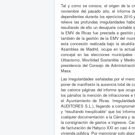
Tal y como se conoce, el origen de la c
noviembre del pasado año, el informe d
dependientes durante los ejercicios 2010 
relieve las profundas irregularidades ha
resultando de ello un desajuste contable 
la EMV de Rivas fue prestada a gestión 
también de la gestión de la EMV del munic
esta concesión realizada bajo la alcald
Asamblea de Madrid, ocupa en la actuali
concejal en las elecciones municipales 
Urbanismo, Movilidad Sostenible y Medio
presidencia del Consejo de Administraci
Masa.
Las irregularidades señaladas por el menc
poner de manifiesto la ausencia total de c
las catorce páginas del informe que ocup
los párrafos la mención de infracciones e
el Ayuntamiento de Rivas. Irregularid
AUDITORES S.L.), llegando a comprometer
y “resultando inexplicable” que los inform
cualquier documentación a la Cámara y aus
la consignación de gastos e ingresos. Camb
de facturación de Habyco XXI en casi 4 mi
vivienda pública. Por mencionar solo algu