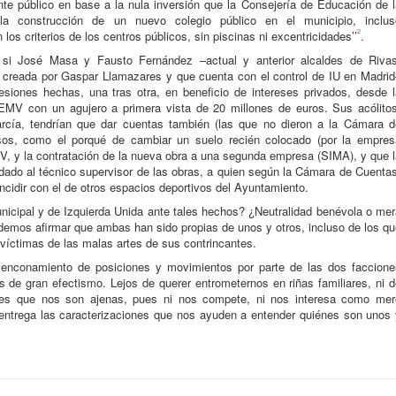
te público en base a la nula inversión que la Consejería de Educación de l
 la construcción de un nuevo colegio público en el municipio, inclus
2
los criterios de los centros públicos, sin piscinas ni excentricidades’’
.
si José Masa y Fausto Fernández –actual y anterior alcaldes de Rivas
n creada por Gaspar Llamazares y que cuenta con el control de IU en Madrid
siones hechas, una tras otra, en beneficio de intereses privados, desde l
 EMV con un agujero a primera vista de 20 millones de euros. Sus acólitos
rcía, tendrían que dar cuentas también (las que no dieron a la Cámara d
sos, como el porqué de cambiar un suelo recién colocado (por la empres
 y la contratación de la nueva obra a una segunda empresa (SIMA), y que l
 dado al técnico supervisor de las obras, a quien según la Cámara de Cuenta
ncidir con el de otros espacios deportivos del Ayuntamiento.
unicipal y de Izquierda Unida ante tales hechos? ¿Neutralidad benévola o me
demos afirmar que ambas han sido propias de unos y otros, incluso de los q
víctimas de las malas artes de sus contrincantes.
l enconamiento de posiciones y movimientos por parte de las dos faccione
 de gran efectismo. Lejos de querer entrometernos en riñas familiares, ni d
iones que nos son ajenas, pues ni nos compete, ni nos interesa como mer
entrega las caracterizaciones que nos ayuden a entender quiénes son unos 