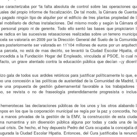
se caracterizaba por “la falta absoluta de control sobre las operaciones q
uales del propio informe de fiscalización. De tal modo, la Cámara de Cuent
gado ningún tipo de alquiler por el edificio de tres plantas propiedad de 
 mobiliario de dichas instalaciones. Del mismo modo y según la Cámara d
ersonal propio ni de gerente. Todo ello sentó las bases que propiciaron l
ue radica en las sucesivas retasaciones realizadas sobre un terreno municip
rcela se valoraría en 2009 por la Dirección General del Suelo de la Comunid
ra posteriormente ser valorada en 11’104 millones de euros por un arquitec
a parcela, no está de mas decirlo, se levantó la Ciudad Escolar Hipatia, d
concedida a la Fundación Hogar del Empleado, vinculada al PSOE, lo cual n
 facto, un grave atentado contra la educación pública que decían –¡y dicen!
izo gala de todos sus ardides retóricos para justificar políticamente lo que, 
no una concesión a las políticas de austeridad de la Comunidad de Madrid, 
de una propuesta de gestión gubernamental favorable a los trabajadores 
mo, se revista o no de fraseología pretendidamente progresista o inclus
las hemerotecas las declaraciones públicas de los unos y los otros alabando 
mpos en los que la corporación municipal se regía por la paz y concordia, h
o a manos privadas de la gestión de la EMV, la construcción de esta ciuda
rma numantina y sin disensión pública alguna por todas y cada una de la
tual crisis. De hecho, el hoy depuesto Pedro del Cura ocupaba la concejalía 
gurada la Ciudad Escolar Hipatia. Entonces, del Cura justificaba la renunc