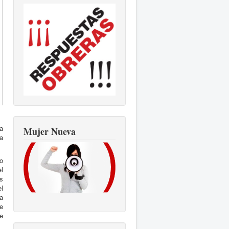
a
Mujer Nueva
a
ro
l
s
l
ca
e
e