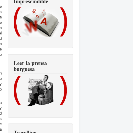
Imprescindible
ue
as
la
e
a
al
ad
to
e
o
–
Leer la prensa
burguesa
en
lo
y
o
la
oy
d
s
de
ia
Travelling