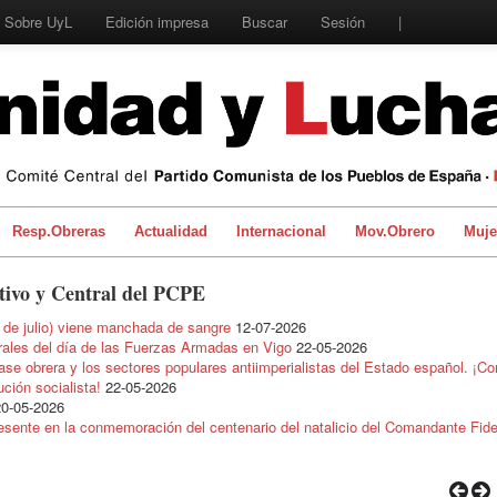
Sobre UyL
Edición impresa
Buscar
Sesión
|
Resp.Obreras
Actualidad
Internacional
Mov.Obrero
Muje
tivo y Central del PCPE
de julio) viene manchada de sangre
12-07-2026
ntrales del día de las Fuerzas Armadas en Vigo
22-05-2026
e obrera y los sectores populares antiimperialistas del Estado español. ¡Co
ción socialista!
22-05-2026
20-05-2026
esente en la conmemoración del centenario del natalicio del Comandante Fide