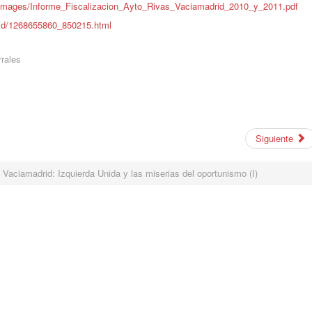
/images/Informe_Fiscalizacion_Ayto_Rivas_Vaciamadrid_2010_y_2011.pdf
drid/1268655860_850215.html
rales
Siguiente
 Vaciamadrid: Izquierda Unida y las miserias del oportunismo (I)