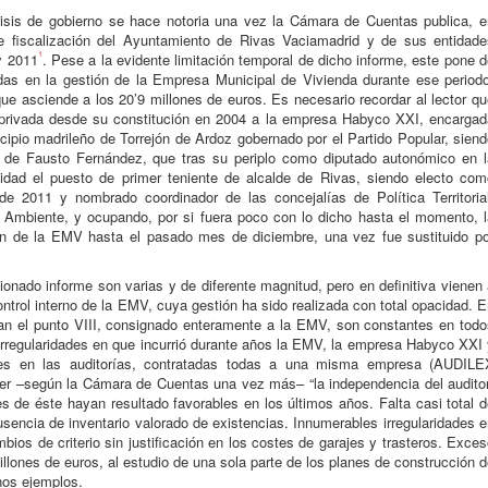
risis de gobierno se hace notoria una vez la Cámara de Cuentas publica, e
e fiscalización del Ayuntamiento de Rivas Vaciamadrid y de sus entidade
1
y 2011
. Pese a la evidente limitación temporal de dicho informe, este pone 
bidas en la gestión de la Empresa Municipal de Vivienda durante ese periodo
que asciende a los 20’9 millones de euros. Es necesario recordar al lector q
privada desde su constitución en 2004 a la empresa Habyco XXI, encargad
ipio madrileño de Torrejón de Ardoz gobernado por el Partido Popular, sien
ía de Fausto Fernández, que tras su periplo como diputado autonómico en l
dad el puesto de primer teniente de alcalde de Rivas, siendo electo com
de 2011 y nombrado coordinador de las concejalías de Política Territorial
 Ambiente, y ocupando, por si fuera poco con lo dicho hasta el momento, l
ón de la EMV hasta el pasado mes de diciembre, una vez fue sustituido po
ionado informe son varias y de diferente magnitud, pero en definitiva vienen
ontrol interno de la EMV, cuya gestión ha sido realizada con total opacidad. 
an el punto VIII, consignado enteramente a la EMV, son constantes en todo
 irregularidades en que incurrió durante años la EMV, la empresa Habyco XXI
ades en las auditorías, contratadas todas a una misma empresa (AUDILE
 –según la Cámara de Cuentas una vez más– “la independencia del auditor
es de éste hayan resultado favorables en los últimos años. Falta casi total 
encia de inventario valorado de existencias. Innumerables irregularidades 
ios de criterio sin justificación en los costes de garajes y trasteros. Exce
llones de euros, al estudio de una sola parte de los planes de construcción 
nos ejemplos.