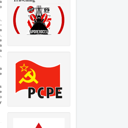
a
o
,
–
a
,
e
a
a
s,
ra
ue
s
e
o
y