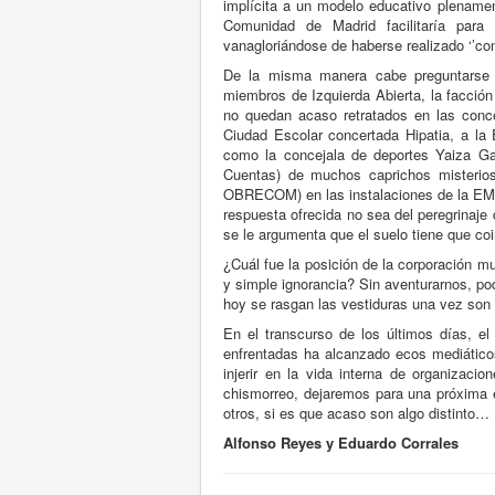
implícita a un modelo educativo plenamen
Comunidad de Madrid facilitaría para
vanagloriándose de haberse realizado ‘’con 
De la misma manera cabe preguntarse 
miembros de Izquierda Abierta, la facció
no quedan acaso retratados en las conce
Ciudad Escolar concertada Hipatia, a la
como la concejala de deportes Yaiza Ga
Cuentas) de muchos caprichos misterio
OBRECOM) en las instalaciones de la EMV,
respuesta ofrecida no sea del peregrinaje
se le argumenta que el suelo tiene que coi
¿Cuál fue la posición de la corporación m
y simple ignorancia? Sin aventurarnos, po
hoy se rasgan las vestiduras una vez son 
En el transcurso de los últimos días, e
enfrentadas ha alcanzado ecos mediáticos
injerir en la vida interna de organizac
chismorreo, dejaremos para una próxima 
otros, si es que acaso son algo distinto…
Alfonso Reyes y Eduardo Corrales