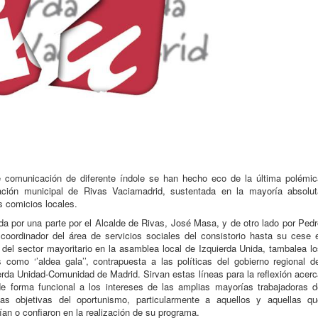
 comunicación de diferente índole se han hecho eco de la última polémic
ación municipal de Rivas Vaciamadrid, sustentada en la mayoría absolut
s comicios locales.
ada por una parte por el Alcalde de Rivas, José Masa, y de otro lado por Ped
coordinador del área de servicios sociales del consistorio hasta su cese e
del sector mayoritario en la asamblea local de Izquierda Unida, tambalea lo
como ‘’aldea gala’’, contrapuesta a las políticas del gobierno regional de
ierda Unidad-Comunidad de Madrid. Sirvan estas líneas para la reflexión acer
 de forma funcional a los intereses de las amplias mayorías trabajadoras d
cas objetivas del oportunismo, particularmente a aquellos y aquellas qu
ían o confiaron en la realización de su programa.