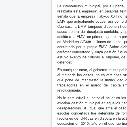
La intervención municipal, por su parte, 
realizaba esta empresa”, en palabras text
señala que la empresa Habyco XXI no ha pa
EMV que actualmente ocupa, así como del
Cuentas, la EMV tampoco dispone ni de p
causa central del desajuste contable, y q
cedido a la EMV: en primer lugar, esta pa
de Madrid en 23’338 millones de euros, pa
contratado por la propia EMV. Sobre dich
carácter concertado y cuya gestión fue 
estuvo exento de críticas al suponer, de
defender.
En cualquier caso, el gobierno municipal h
el mejor de los casos, no es otra cosa si
que pone de manifiesto la inviabilidad 
trabajadoras en el marco del capitalis
revolucionaria.
No le será difícil al lector el hallar en 
excelsa gestión municipal en aquellos tie
desaparecidas. Al igual que ante el pas
escolar concertada fue defendida de fo
facciones de IU-Rivas en disputa en la ac
educación en 2010, año en el que fue inau