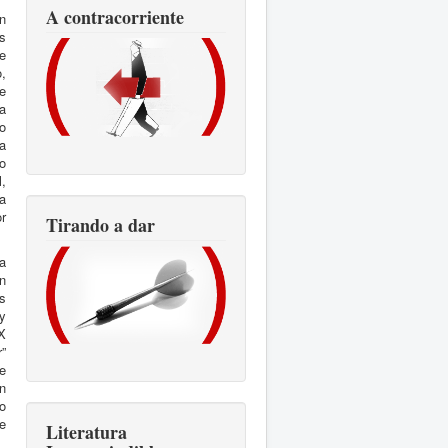
A contracorriente
n
s
de
,
ue
a
do
a
o
,
a
r
Tirando a dar
 a
En
s
 y
X
”
de
en
so
de
Literatura