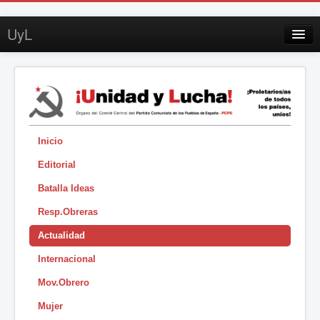
UyL
Contacto
Suscripción
Sobre UyL
Edición impresa
Inicio
Editorial
Buscar
Batalla Ideas
Sesión
Resp.Obreras
|
Actualidad
Internacional
Mov.Obrero
Mujer