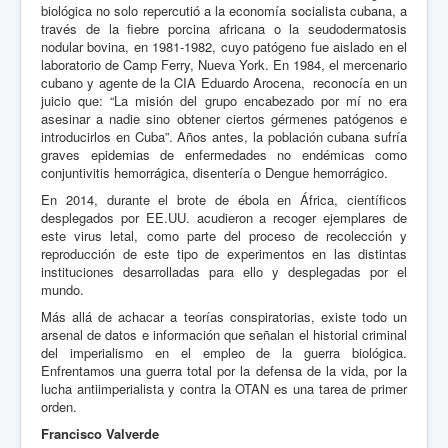
biológica no solo repercutió a la economía socialista cubana, a
través de la fiebre porcina africana o la seudodermatosis
nodular bovina, en 1981-1982, cuyo patógeno fue aislado en el
laboratorio de Camp Ferry, Nueva York. En 1984, el mercenario
cubano y agente de la CIA Eduardo Arocena, reconocía en un
juicio que: “La misión del grupo encabezado por mí no era
asesinar a nadie sino obtener ciertos gérmenes patógenos e
introducirlos en Cuba”. Años antes, la población cubana sufría
graves epidemias de enfermedades no endémicas como
conjuntivitis hemorrágica, disentería o Dengue hemorrágico.
En 2014, durante el brote de ébola en África, científicos
desplegados por EE.UU. acudieron a recoger ejemplares de
este virus letal, como parte del proceso de recolección y
reproducción de este tipo de experimentos en las distintas
instituciones desarrolladas para ello y desplegadas por el
mundo.
Más allá de achacar a teorías conspiratorias, existe todo un
arsenal de datos e información que señalan el historial criminal
del imperialismo en el empleo de la guerra biológica.
Enfrentamos una guerra total por la defensa de la vida, por la
lucha antiimperialista y contra la OTAN es una tarea de primer
orden.
Francisco Valverde