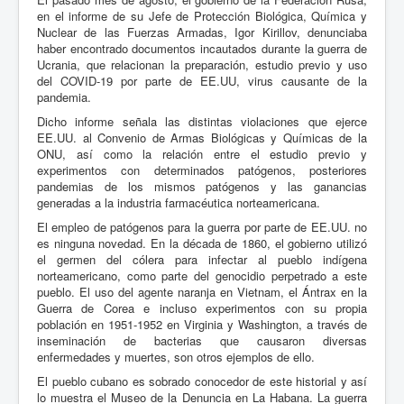
en el informe de su Jefe de Protección Biológica, Química y
Nuclear de las Fuerzas Armadas, Igor Kirillov, denunciaba
haber encontrado documentos incautados durante la guerra de
Ucrania, que relacionan la preparación, estudio previo y uso
del COVID-19 por parte de EE.UU, virus causante de la
pandemia.
Dicho informe señala las distintas violaciones que ejerce
EE.UU. al Convenio de Armas Biológicas y Químicas de la
ONU, así como la relación entre el estudio previo y
experimentos con determinados patógenos, posteriores
pandemias de los mismos patógenos y las ganancias
generadas a la industria farmacéutica norteamericana.
El empleo de patógenos para la guerra por parte de EE.UU. no
es ninguna novedad. En la década de 1860, el gobierno utilizó
el germen del cólera para infectar al pueblo indígena
norteamericano, como parte del genocidio perpetrado a este
pueblo. El uso del agente naranja en Vietnam, el Ántrax en la
Guerra de Corea e incluso experimentos con su propia
población en 1951-1952 en Virginia y Washington, a través de
inseminación de bacterias que causaron diversas
enfermedades y muertes, son otros ejemplos de ello.
El pueblo cubano es sobrado conocedor de este historial y así
lo muestra el Museo de la Denuncia en La Habana. La guerra