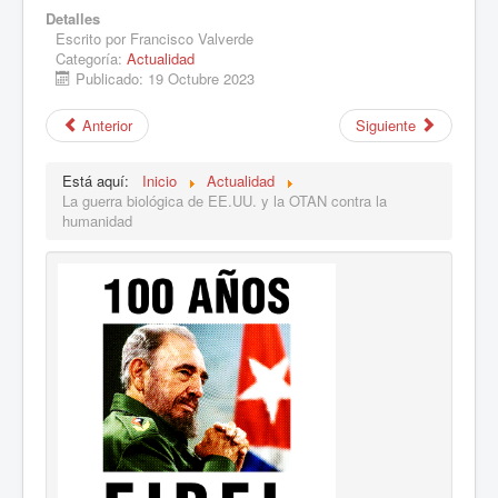
Detalles
Escrito por
Francisco Valverde
Categoría:
Actualidad
Publicado: 19 Octubre 2023
Anterior
Siguiente
Está aquí:
Inicio
Actualidad
La guerra biológica de EE.UU. y la OTAN contra la
humanidad