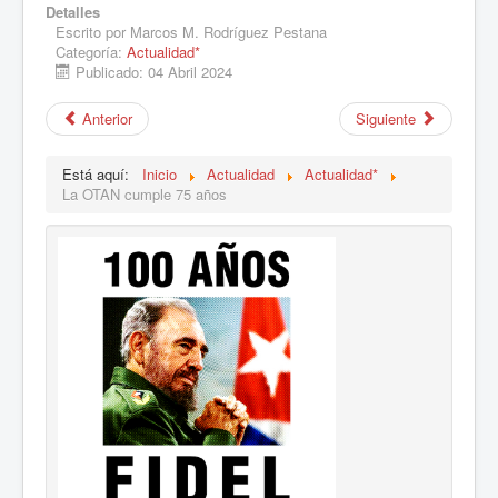
Detalles
Escrito por
Marcos M. Rodríguez Pestana
Categoría:
Actualidad*
Publicado: 04 Abril 2024
Anterior
Siguiente
Está aquí:
Inicio
Actualidad
Actualidad*
La OTAN cumple 75 años