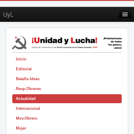
UyL
Contacto
Suscripción
Sobre UyL
Edición impresa
Inicio
Editorial
Buscar
Batalla Ideas
Sesión
Resp.Obreras
|
Actualidad
Internacional
Mov.Obrero
Mujer