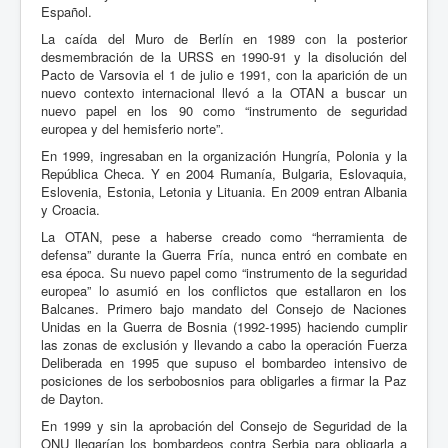
Español.
La caída del Muro de Berlín en 1989 con la posterior
desmembración de la URSS en 1990-91 y la disolución del
Pacto de Varsovia el 1 de julio e 1991, con la aparición de un
nuevo contexto internacional llevó a la OTAN a buscar un
nuevo papel en los 90 como “instrumento de seguridad
europea y del hemisferio norte”.
En 1999, ingresaban en la organización Hungría, Polonia y la
República Checa. Y en 2004 Rumanía, Bulgaria, Eslovaquia,
Eslovenia, Estonia, Letonia y Lituania. En 2009 entran Albania
y Croacia.
La OTAN, pese a haberse creado como “herramienta de
defensa” durante la Guerra Fría, nunca entró en combate en
esa época. Su nuevo papel como “instrumento de la seguridad
europea” lo asumió en los conflictos que estallaron en los
Balcanes. Primero bajo mandato del Consejo de Naciones
Unidas en la Guerra de Bosnia (1992-1995) haciendo cumplir
las zonas de exclusión y llevando a cabo la operación Fuerza
Deliberada en 1995 que supuso el bombardeo intensivo de
posiciones de los serbobosnios para obligarles a firmar la Paz
de Dayton.
En 1999 y sin la aprobación del Consejo de Seguridad de la
ONU llegarían los bombardeos contra Serbia para obligarla a