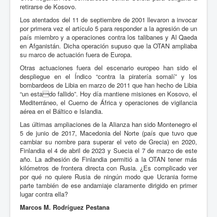
retirarse de Kosovo.
Los atentados del 11 de septiembre de 2001 llevaron a invocar
por primera vez el artículo 5 para responder a la agresión de un
país miembro y a operaciones contra los talibanes y Al Qaeda
en Afganistán. Dicha operación supuso que la OTAN ampliaba
su marco de actuación fuera de Europa.
Otras actuaciones fuera del escenario europeo han sido el
despliegue en el Índico “contra la piratería somalí” y los
bombardeos de Libia en marzo de 2011 que han hecho de Libia
“un estado fallido”. Hoy día mantiene misiones en Kosovo, el
Mediterráneo, el Cuerno de África y operaciones de vigilancia
aérea en el Báltico e Islandia.
Las últimas ampliaciones de la Alianza han sido Montenegro el
5 de junio de 2017, Macedonia del Norte (país que tuvo que
cambiar su nombre para superar el veto de Grecia) en 2020,
Finlandia el 4 de abril de 2023 y Suecia el 7 de marzo de este
año. La adhesión de Finlandia permitió a la OTAN tener más
kilómetros de frontera directa con Rusia. ¿Es complicado ver
por qué no quiere Rusia de ningún modo que Ucrania forme
parte también de ese andamiaje claramente dirigido en primer
lugar contra ella?
Marcos M. Rodríguez Pestana