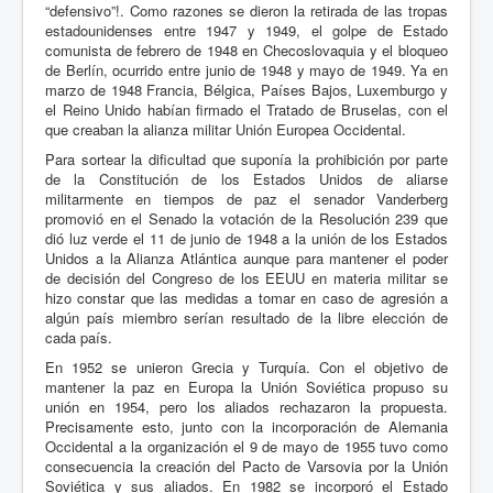
“defensivo”!. Como razones se dieron la retirada de las tropas
estadounidenses entre 1947 y 1949, el golpe de Estado
comunista de febrero de 1948 en Checoslovaquia y el bloqueo
de Berlín, ocurrido entre junio de 1948 y mayo de 1949. Ya en
marzo de 1948 Francia, Bélgica, Países Bajos, Luxemburgo y
el Reino Unido habían firmado el Tratado de Bruselas, con el
que creaban la alianza militar Unión Europea Occidental.
Para sortear la dificultad que suponía la prohibición por parte
de la Constitución de los Estados Unidos de aliarse
militarmente en tiempos de paz el senador Vanderberg
promovió en el Senado la votación de la Resolución 239 que
dió luz verde el 11 de junio de 1948 a la unión de los Estados
Unidos a la Alianza Atlántica aunque para mantener el poder
de decisión del Congreso de los EEUU en materia militar se
hizo constar que las medidas a tomar en caso de agresión a
algún país miembro serían resultado de la libre elección de
cada país.
En 1952 se unieron Grecia y Turquía. Con el objetivo de
mantener la paz en Europa la Unión Soviética propuso su
unión en 1954, pero los aliados rechazaron la propuesta.
Precisamente esto, junto con la incorporación de Alemania
Occidental a la organización el 9 de mayo de 1955 tuvo como
consecuencia la creación del Pacto de Varsovia por la Unión
Soviética y sus aliados. En 1982 se incorporó el Estado