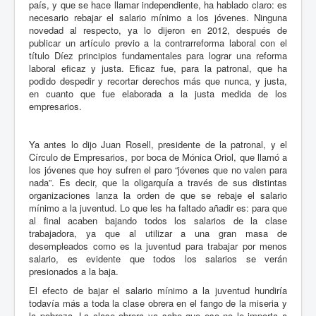
país, y que se hace llamar independiente, ha hablado claro: es
necesario rebajar el salario mínimo a los jóvenes. Ninguna
novedad al respecto, ya lo dijeron en 2012, después de
publicar un artículo previo a la contrarreforma laboral con el
título Díez principios fundamentales para lograr una reforma
laboral eficaz y justa. Eficaz fue, para la patronal, que ha
podido despedir y recortar derechos más que nunca, y justa,
en cuanto que fue elaborada a la justa medida de los
empresarios.
Ya antes lo dijo Juan Rosell, presidente de la patronal, y el
Círculo de Empresarios, por boca de Mónica Oriol, que llamó a
los jóvenes que hoy sufren el paro “jóvenes que no valen para
nada”. Es decir, que la oligarquía a través de sus distintas
organizaciones lanza la orden de que se rebaje el salario
mínimo a la juventud. Lo que les ha faltado añadir es: para que
al final acaben bajando todos los salarios de la clase
trabajadora, ya que al utilizar a una gran masa de
desempleados como es la juventud para trabajar por menos
salario, es evidente que todos los salarios se verán
presionados a la baja.
El efecto de bajar el salario mínimo a la juventud hundiría
todavía más a toda la clase obrera en el fango de la miseria y
la pobreza. La clase obrera ya sabe que eso no le importa a