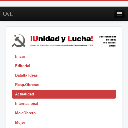
UyL
Contacto
Suscripción
Sobre UyL
Edición impresa
Inicio
Editorial
Buscar
Batalla Ideas
Sesión
Resp.Obreras
|
Actualidad
Internacional
Mov.Obrero
Mujer