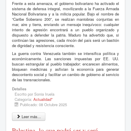
Frente a esta amenaza, el gobierno bolivariano ha activado el
sistema de defensa integral, movilizando a la Fuerza Armada
Nacional Bolivariana y a la milicia popular. Bajo el nombre de
“Caribe Soberano 200”, se realizan maniobras conjuntas en
mar, aire y tierra, enviando un mensaje inequívoco: cualquier
intento de agresión encontrará a un pueblo organizado y
dispuesto a defender la patria. Maduro ha advertido que, si
continúan las agresiones, cada rincón del país será un bastión
de dignidad y resistencia consciente.
La guerra contra Venezuela también se intensifica política y
económicamente. Las sanciones impuestas por EE. UU.
buscan estrangular al pueblo trabajador: encarecen alimentos,
bloquean medicinas y asfixian la economía para generar
descontento social y facilitar un cambio de gobierno al servicio
de las transnacionales.
Detalles
Escrito por
Sonia Iruela
Categoría:
Actualidad*
Publicado: 08 Octubre 2025
Leer más...
Palestina, lo que podrá ser y será