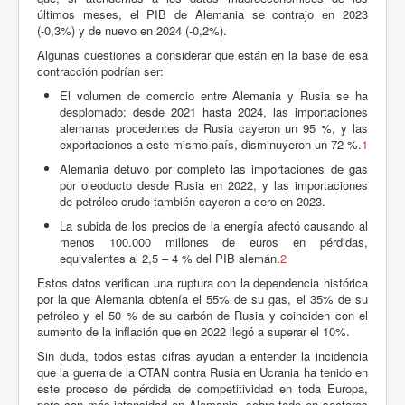
últimos meses, el PIB de Alemania se contrajo en 2023
(-0,3%) y de nuevo en 2024 (-0,2%).
Algunas cuestiones a considerar que están en la base de esa
contracción podrían ser:
El volumen de comercio entre Alemania y Rusia se ha
desplomado: desde 2021 hasta 2024, las importaciones
alemanas procedentes de Rusia cayeron un 95 %, y las
exportaciones a este mismo país, disminuyeron un 72 %.
1
Alemania detuvo por completo las importaciones de gas
por oleoducto desde Rusia en 2022, y las importaciones
de petróleo crudo también cayeron a cero en 2023.
La subida de los precios de la energía afectó causando al
menos 100.000 millones de euros en pérdidas,
equivalentes al 2,5 – 4 % del PIB alemán.
2
Estos datos verifican una ruptura con la dependencia histórica
por la que Alemania obtenía el 55% de su gas, el 35% de su
petróleo y el 50 % de su carbón de Rusia y coinciden con el
aumento de la inflación que en 2022 llegó a superar el 10%.
Sin duda, todos estas cifras ayudan a entender la incidencia
que la guerra de la OTAN contra Rusia en Ucrania ha tenido en
este proceso de pérdida de competitividad en toda Europa,
pero con más intensidad en Alemania, sobre todo en sectores