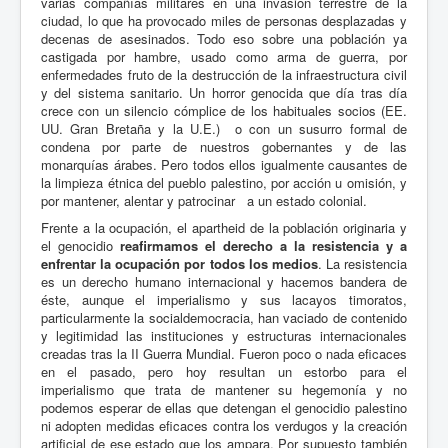
varias compañías militares en una invasión terrestre de la
ciudad, lo que ha provocado miles de personas desplazadas y
decenas de asesinados. Todo eso sobre una población ya
castigada por hambre, usado como arma de guerra, por
enfermedades fruto de la destrucción de la infraestructura civil
y del sistema sanitario. Un horror genocida que día tras día
crece con un silencio cómplice de los habituales socios (EE.
UU. Gran Bretaña y la U.E.) o con un susurro formal de
condena por parte de nuestros gobernantes y de las
monarquías árabes. Pero todos ellos igualmente causantes de
la limpieza étnica del pueblo palestino, por acción u omisión, y
por mantener, alentar y patrocinar a un estado colonial.
Frente a la ocupación, el apartheid de la población originaria y
el genocidio
reafirmamos el derecho a la resistencia y a
enfrentar la ocupación por todos los medios
. La resistencia
es un derecho humano internacional y hacemos bandera de
éste, aunque el imperialismo y sus lacayos timoratos,
particularmente la socialdemocracia, han vaciado de contenido
y legitimidad las instituciones y estructuras internacionales
creadas tras la II Guerra Mundial. Fueron poco o nada eficaces
en el pasado, pero hoy resultan un estorbo para el
imperialismo que trata de mantener su hegemonía y no
podemos esperar de ellas que detengan el genocidio palestino
ni adopten medidas eficaces contra los verdugos y la creación
artificial de ese estado que los ampara. Por supuesto también