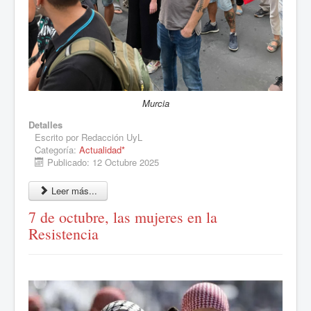
Murcia
Detalles
Escrito por
Redacción UyL
Categoría:
Actualidad*
Publicado: 12 Octubre 2025
Leer más...
7 de octubre, las mujeres en la
Resistencia