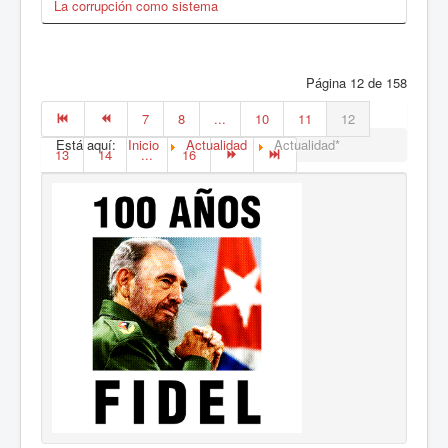
La corrupción como sistema
Página 12 de 158
7
8
...
10
11
12
Está aquí:
Inicio
Actualidad
Actualidad*
13
14
...
16