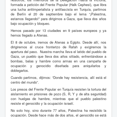
formada a petición del Frente Popular (Halk Cephesi), que libra
una lucha antiimperialista y antifascista en Turquía, partimos
de Berlín el 20 de septiembre bajo el lema “¡Palestina,
estamos llegando!” para dirigirnos a Gaza, que lleva dos años
bajo ocupación y bloqueo.
Hemos pasado por 13 ciudades en 9 países europeos y ya
hemos llegado a Atenas.
El 8 de octubre, iremos de Atenas a Egipto. Desde allí, nos
dirigiremos al cruce fronterizo de Rafah y exigiremos la
apertura del paso. Nuestra marcha lleva el latido del pueblo de
Gaza, un pueblo que lleva dos años sitiado, enfrentándose a
bombas, balas y hambre como armas en una campaña de
ocupación y genocidio diseñada para aniquilarlos y
doblegarlos.
Cuando partimos, dijimos: “Donde hay resistencia, allí está el
centro del mundo”.
Los presos del Frente Popular en Turquía resisten la tortura del
aislamiento en prisiones de pozo (S, R, Y y de alta seguridad)
con huelgas de hambre, mientras que el pueblo palestino
resiste el genocidio y la ocupación israelí.
No solo hoy, sino durante 77 años, Palestina ha resistido la
ocupación. Desde hace más de dos años, el genocidio se está