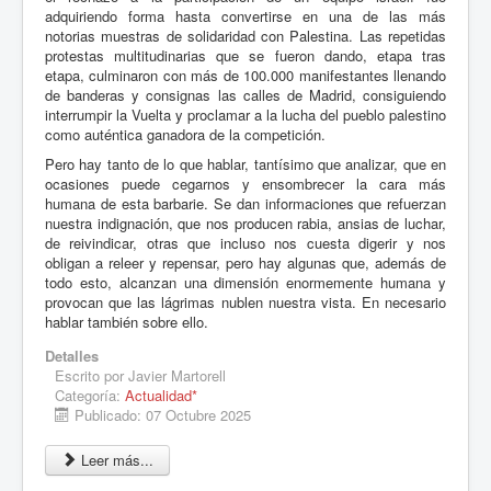
adquiriendo forma hasta convertirse en una de las más
notorias muestras de solidaridad con Palestina. Las repetidas
protestas multitudinarias que se fueron dando, etapa tras
etapa, culminaron con más de 100.000 manifestantes llenando
de banderas y consignas las calles de Madrid, consiguiendo
interrumpir la Vuelta y proclamar a la lucha del pueblo palestino
como auténtica ganadora de la competición.
Pero hay tanto de lo que hablar, tantísimo que analizar, que en
ocasiones puede cegarnos y ensombrecer la cara más
humana de esta barbarie. Se dan informaciones que refuerzan
nuestra indignación, que nos producen rabia, ansias de luchar,
de reivindicar, otras que incluso nos cuesta digerir y nos
obligan a releer y repensar, pero hay algunas que, además de
todo esto, alcanzan una dimensión enormemente humana y
provocan que las lágrimas nublen nuestra vista. En necesario
hablar también sobre ello.
Detalles
Escrito por
Javier Martorell
Categoría:
Actualidad*
Publicado: 07 Octubre 2025
Leer más...