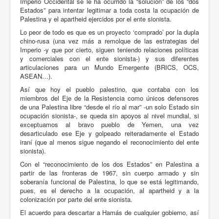
Imperio Occidental se le ha ocurrido la “solución” de los “dos
Estados” para intentar legitimar a toda costa la ocupación de
Palestina y el apartheid ejercidos por el ente sionista.
Lo peor de todo es que es un proyecto ‘comprado’ por la dupla
chino-rusa (una vez más a remolque de las estrategias del
Imperio -y que por cierto, siguen teniendo relaciones políticas
y comerciales con el ente sionista-) y sus diferentes
articulaciones para un Mundo Emergente (BRICS, OCS,
ASEAN…).
Así que hoy el pueblo palestino, que contaba con los
miembros del Eje de la Resistencia como únicos defensores
de una Palestina libre “desde el río al mar” -un solo Estado sin
ocupación sionista-, se queda sin apoyos al nivel mundial, si
exceptuamos al bravo pueblo de Yemen, una vez
desarticulado ese Eje y golpeado reiteradamente el Estado
iraní (que al menos sigue negando el reconocimiento del ente
sionista).
Con el “reconocimiento de los dos Estados” en Palestina a
partir de las fronteras de 1967, sin cuerpo armado y sin
soberanía funcional de Palestina, lo que se está legitimando,
pues, es el derecho a la ocupación, al apartheid y a la
colonización por parte del ente sionista.
El acuerdo para descartar a Hamás de cualquier gobierno, así