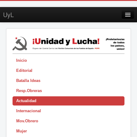
UyL
Contacto
Suscripción
Sobre UyL
Edición impresa
Inicio
Editorial
Buscar
Batalla Ideas
Sesión
Resp.Obreras
|
Actualidad
Internacional
Mov.Obrero
Mujer