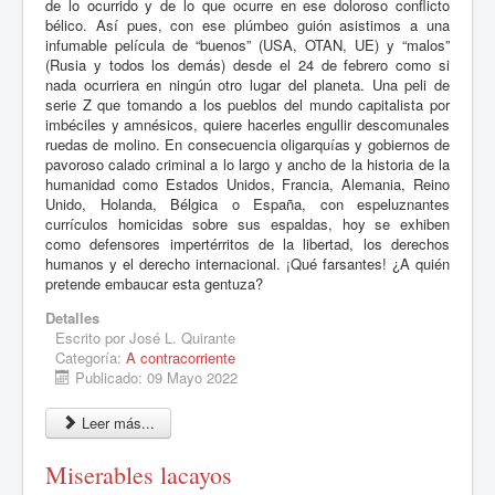
de lo ocurrido y de lo que ocurre en ese doloroso conflicto
bélico. Así pues, con ese plúmbeo guión asistimos a una
infumable película de “buenos” (USA, OTAN, UE) y “malos”
(Rusia y todos los demás) desde el 24 de febrero como si
nada ocurriera en ningún otro lugar del planeta. Una peli de
serie Z que tomando a los pueblos del mundo capitalista por
imbéciles y amnésicos, quiere hacerles engullir descomunales
ruedas de molino. En consecuencia oligarquías y gobiernos de
pavoroso calado criminal a lo largo y ancho de la historia de la
humanidad como Estados Unidos, Francia, Alemania, Reino
Unido, Holanda, Bélgica o España, con espeluznantes
currículos homicidas sobre sus espaldas, hoy se exhiben
como defensores impertérritos de la libertad, los derechos
humanos y el derecho internacional. ¡Qué farsantes! ¿A quién
pretende embaucar esta gentuza?
Detalles
Escrito por
José L. Quirante
Categoría:
A contracorriente
Publicado: 09 Mayo 2022
Leer más...
Miserables lacayos