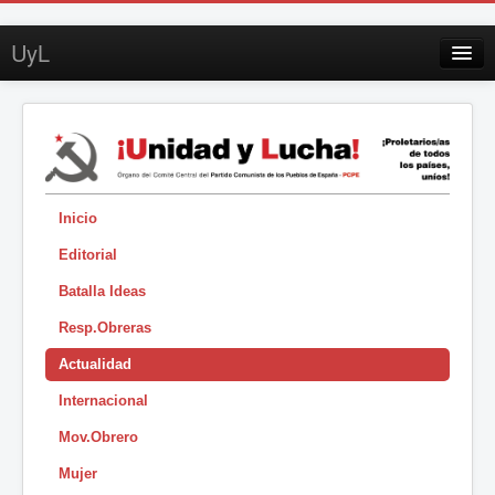
UyL
Contacto
Suscripción
Sobre UyL
Edición impresa
Inicio
Editorial
Buscar
Batalla Ideas
Sesión
Resp.Obreras
|
Actualidad
Internacional
Mov.Obrero
Mujer