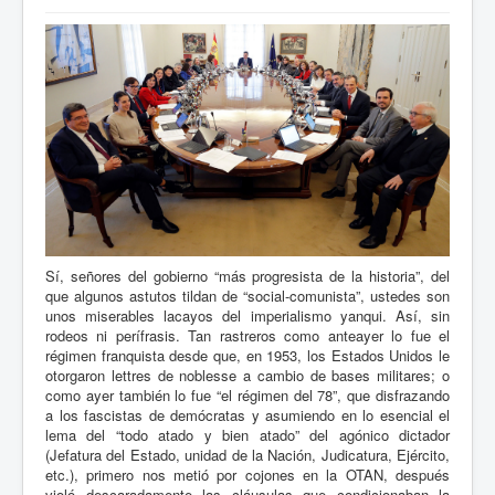
Sí, señores del gobierno “más progresista de la historia”, del
que algunos astutos tildan de “social-comunista”, ustedes son
unos miserables lacayos del imperialismo yanqui. Así, sin
rodeos ni perífrasis. Tan rastreros como anteayer lo fue el
régimen franquista desde que, en 1953, los Estados Unidos le
otorgaron lettres de noblesse a cambio de bases militares; o
como ayer también lo fue “el régimen del 78”, que disfrazando
a los fascistas de demócratas y asumiendo en lo esencial el
lema del “todo atado y bien atado” del agónico dictador
(Jefatura del Estado, unidad de la Nación, Judicatura, Ejército,
etc.), primero nos metió por cojones en la OTAN, después
violó descaradamente las cláusulas que condicionaban la