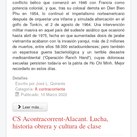
conflicto bélico que comenzó en 1946 con Francia como
potencia colonial, y que, tras su colosal derrota en Dien Bien
Phu en 1954, lo continuó el imperialismo norteamericano
después de orquestar una infame y simulada altercación en el
golfo de Tonkín, el 2 de agosto de 1964. Una intervención
militar masiva en aquel país del sudeste asiático que ocasionó
hasta abril de 1975, fecha en que aumentadas dosis de jarabe
vietnamita acabaron con la invasión yanqui, más de 2 millones
de muertos, entre ellos 58.000 estadounidenses; pero también
un espantosa guerra bacteriológica y un terrible desastre
medioambiental (“Operación Ranch Hand”), cuyas dolorosas
secuelas persisten todavía en la patria de Ho Chi Minh. Mejor
recordarlo en estos días.
Detalles
Escrito por
José L. Quirante
Categoría:
A contracorriente
Publicado: 10 Marzo 2022
Leer más...
CS Acontracorrent-Alacant. Lucha,
historia obrera y cultura de clase