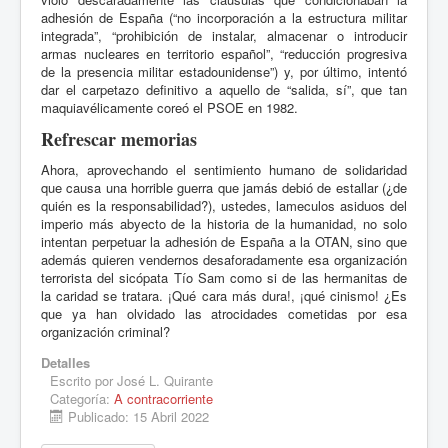
adhesión de España (“no incorporación a la estructura militar
integrada”, “prohibición de instalar, almacenar o introducir
armas nucleares en territorio español”, “reducción progresiva
de la presencia militar estadounidense”) y, por último, intentó
dar el carpetazo definitivo a aquello de “salida, sí”, que tan
maquiavélicamente coreó el PSOE en 1982.
Refrescar memorias
Ahora, aprovechando el sentimiento humano de solidaridad
que causa una horrible guerra que jamás debió de estallar (¿de
quién es la responsabilidad?), ustedes, lameculos asiduos del
imperio más abyecto de la historia de la humanidad, no solo
intentan perpetuar la adhesión de España a la OTAN, sino que
además quieren vendernos desaforadamente esa organización
terrorista del sicópata Tío Sam como si de las hermanitas de
la caridad se tratara. ¡Qué cara más dura!, ¡qué cinismo! ¿Es
que ya han olvidado las atrocidades cometidas por esa
organización criminal?
Detalles
Escrito por
José L. Quirante
Categoría:
A contracorriente
Publicado: 15 Abril 2022