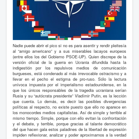
Nadie puede abrir el pico si no es para asentir y rendir pleitesía
al “amigo americano” y a sus miserables lacayos europeos
(entre ellos los del Gobierno PSOE-UP). Quien discrepe de la
versión oficial de la guerra en Ucrania difundida hasta la
indigestión por los repulsivos medios de comunicación
burgueses, está condenado al más irrevocable ostracismo y a
llevar en el pecho el estigma de pro-ruso. Sólo la lectura
unívoca impuesta por el imperialismo estadounidense, en la
que los únicos responsables de la tragedia ucraniana serían
Rusia y su “autócrata presidente” Vladímir Putin, es la lección
que cuenta. Lo demás, es decir las posibles divergencias
políticas al respecto, no existe puesto que ello no aparece en
los monocordes medios capitalistas. Así de simple y terrible al
mismo tiempo. Simple, porque con ello evitan la confrontación
y el debate, y terrible, porque gracias al talante democrático
del que hacen gala estos paladines de la libertad de expresión
impiden reflexionar, analizar y poder aproximarnos a la verdad