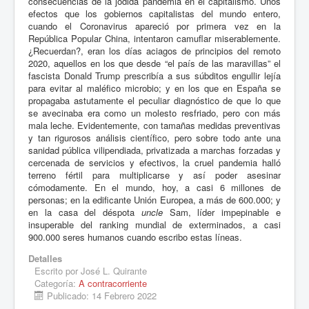
consecuencias de la jodida pandemia en el capitalismo. Unos
efectos que los gobiernos capitalistas del mundo entero,
cuando el Coronavirus apareció por primera vez en la
República Popular China, intentaron camuflar miserablemente.
¿Recuerdan?, eran los días aciagos de principios del remoto
2020, aquellos en los que desde “el país de las maravillas” el
fascista Donald Trump prescribía a sus súbditos engullir lejía
para evitar al maléfico microbio; y en los que en España se
propagaba astutamente el peculiar diagnóstico de que lo que
se avecinaba era como un molesto resfriado, pero con más
mala leche. Evidentemente, con tamañas medidas preventivas
y tan rigurosos análisis científico, pero sobre todo ante una
sanidad pública vilipendiada, privatizada a marchas forzadas y
cercenada de servicios y efectivos, la cruel pandemia halló
terreno fértil para multiplicarse y así poder asesinar
cómodamente. En el mundo, hoy, a casi 6 millones de
personas; en la edificante Unión Europea, a más de 600.000; y
en la casa del déspota
uncle
Sam, líder impepinable e
insuperable del ranking mundial de exterminados, a casi
900.000 seres humanos cuando escribo estas líneas.
Detalles
Escrito por
José L. Quirante
Categoría:
A contracorriente
Publicado: 14 Febrero 2022