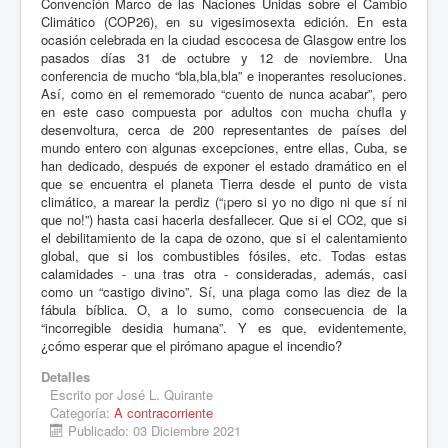
Convención Marco de las Naciones Unidas sobre el Cambio
Climático (COP26), en su vigesimosexta edición. En esta
ocasión celebrada en la ciudad escocesa de Glasgow entre los
pasados días 31 de octubre y 12 de noviembre. Una
conferencia de mucho “bla,bla,bla” e inoperantes resoluciones.
Así, como en el rememorado “cuento de nunca acabar”, pero
en este caso compuesta por adultos con mucha chufla y
desenvoltura, cerca de 200 representantes de países del
mundo entero con algunas excepciones, entre ellas, Cuba, se
han dedicado, después de exponer el estado dramático en el
que se encuentra el planeta Tierra desde el punto de vista
climático, a marear la perdiz (“¡pero si yo no digo ni que sí ni
que no!”) hasta casi hacerla desfallecer. Que si el CO2, que si
el debilitamiento de la capa de ozono, que si el calentamiento
global, que si los combustibles fósiles, etc. Todas estas
calamidades - una tras otra - consideradas, además, casi
como un “castigo divino”. Sí, una plaga como las diez de la
fábula bíblica. O, a lo sumo, como consecuencia de la
“incorregible desidia humana”. Y es que, evidentemente,
¿cómo esperar que el pirómano apague el incendio?
Detalles
Escrito por
José L. Quirante
Categoría:
A contracorriente
Publicado: 03 Diciembre 2021