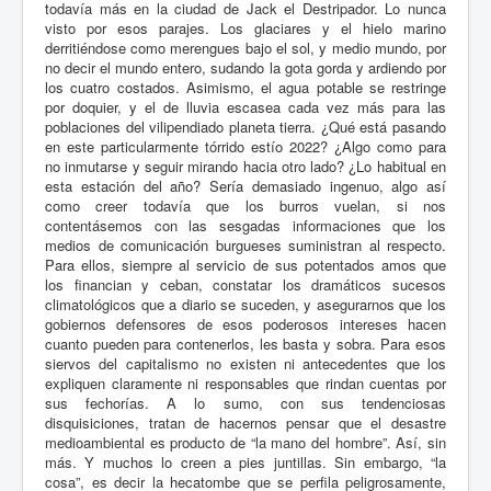
todavía más en la ciudad de Jack el Destripador. Lo nunca
visto por esos parajes. Los glaciares y el hielo marino
derritiéndose como merengues bajo el sol, y medio mundo, por
no decir el mundo entero, sudando la gota gorda y ardiendo por
los cuatro costados. Asimismo, el agua potable se restringe
por doquier, y el de lluvia escasea cada vez más para las
poblaciones del vilipendiado planeta tierra. ¿Qué está pasando
en este particularmente tórrido estío 2022? ¿Algo como para
no inmutarse y seguir mirando hacia otro lado? ¿Lo habitual en
esta estación del año? Sería demasiado ingenuo, algo así
como creer todavía que los burros vuelan, si nos
contentásemos con las sesgadas informaciones que los
medios de comunicación burgueses suministran al respecto.
Para ellos, siempre al servicio de sus potentados amos que
los financian y ceban, constatar los dramáticos sucesos
climatológicos que a diario se suceden, y asegurarnos que los
gobiernos defensores de esos poderosos intereses hacen
cuanto pueden para contenerlos, les basta y sobra. Para esos
siervos del capitalismo no existen ni antecedentes que los
expliquen claramente ni responsables que rindan cuentas por
sus fechorías. A lo sumo, con sus tendenciosas
disquisiciones, tratan de hacernos pensar que el desastre
medioambiental es producto de “la mano del hombre”. Así, sin
más. Y muchos lo creen a pies juntillas. Sin embargo, “la
cosa”, es decir la hecatombe que se perfila peligrosamente,